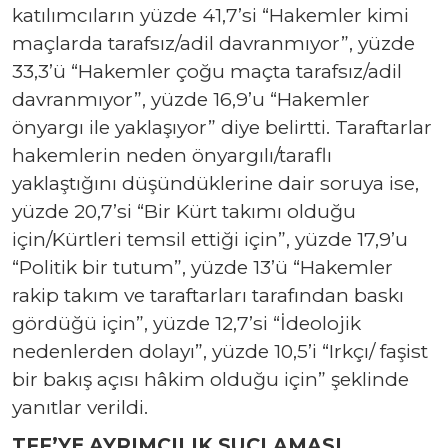
katılımcıların yüzde 41,7’si “Hakemler kimi
maçlarda tarafsız/adil davranmıyor”, yüzde
33,3’ü “Hakemler çoğu maçta tarafsız/adil
davranmıyor”, yüzde 16,9’u “Hakemler
önyargı ile yaklaşıyor” diye belirtti. Taraftarlar
hakemlerin neden önyargılı/taraflı
yaklaştığını düşündüklerine dair soruya ise,
yüzde 20,7’si “Bir Kürt takımı olduğu
için/Kürtleri temsil ettiği için”, yüzde 17,9’u
“Politik bir tutum”, yüzde 13’ü “Hakemler
rakip takım ve taraftarları tarafından baskı
gördüğü için”, yüzde 12,7’si “İdeolojik
nedenlerden dolayı”, yüzde 10,5’i “Irkçı/ faşist
bir bakış açısı hâkim olduğu için” şeklinde
yanıtlar verildi.
TFF’YE AYRIMCILIK SUÇLAMASI