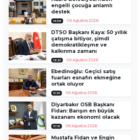
engelli çocuğa anlamlı
destek
06 Ağustos 2026
14:59
DTSO Başkanı Kaya: 50 yıllık
çatışma bitiyor, şimdi
demokratikleşme ve
kalkınma zamanı
06 Ağustos 2026
13:31
Ebedinoğlu: Geçici satış
fuarları esnafın ekmeğine
ortak oluyor
06 Ağustos 2026
11:31
Diyarbakır OSB Başkanı
Fidan: Barışın en büyük
kazananı ekonomi olacak
06 Ağustos 2026
11:13
Mustafa Fidan ve Engin