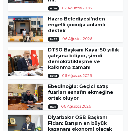
07 Ağustos 2026
11:30
Hazro Belediyesi’nden
engelli çocuğa anlamlı
destek
06 Ağustos 2026
14:59
DTSO Başkanı Kaya: 50 yıllık
çatışma bitiyor, şimdi
demokratikleşme ve
kalkınma zamanı
06 Ağustos 2026
13:31
Ebedinoğlu: Geçici satış
fuarları esnafın ekmeğine
ortak oluyor
06 Ağustos 2026
11:31
Diyarbakır OSB Başkanı
Fidan: Barışın en büyük
kazananı ekonomi olacak