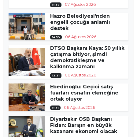
07 Ağustos 2026
11:30
Hazro Belediyesi’nden
engelli çocuğa anlamlı
destek
06 Ağustos 2026
14:59
DTSO Başkanı Kaya: 50 yıllık
çatışma bitiyor, şimdi
demokratikleşme ve
kalkınma zamanı
06 Ağustos 2026
13:31
Ebedinoğlu: Geçici satış
fuarları esnafın ekmeğine
ortak oluyor
06 Ağustos 2026
11:31
Diyarbakır OSB Başkanı
Fidan: Barışın en büyük
kazananı ekonomi olacak