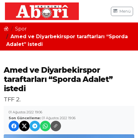
Menü
Spor
Amed ve Diyarbekirspor taraftarları “Sporda
Adalet” istedi
Amed ve Diyarbekirspor
taraftarları “Sporda Adalet”
istedi
TFF 2.
01 Ağustos 2022 19:06
Son Güncelleme:
01 Ağustos 2022 19:06