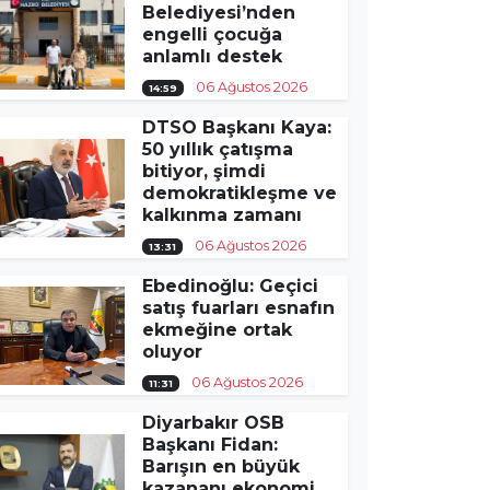
Belediyesi’nden
engelli çocuğa
anlamlı destek
06 Ağustos 2026
14:59
DTSO Başkanı Kaya:
50 yıllık çatışma
bitiyor, şimdi
demokratikleşme ve
kalkınma zamanı
06 Ağustos 2026
13:31
Ebedinoğlu: Geçici
satış fuarları esnafın
ekmeğine ortak
oluyor
06 Ağustos 2026
11:31
Diyarbakır OSB
Başkanı Fidan:
Barışın en büyük
kazananı ekonomi