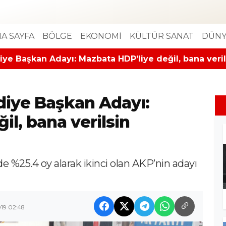
A SAYFA
BÖLGE
EKONOMİ
KÜLTÜR SANAT
DÜNY
iye Başkan Adayı: Mazbata HDP’liye değil, bana veril
diye Başkan Adayı:
il, bana verilsin
de %25.4 oy alarak ikinci olan AKP’nin adayı
19 02:48