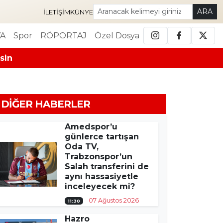
ARA
İLETIŞIM
KÜNYE
A
Spor
RÖPORTAJ
Özel Dosya
sin
DIĞER HABERLER
Amedspor’u
günlerce tartışan
Oda TV,
Trabzonspor’un
Salah transferini de
aynı hassasiyetle
inceleyecek mi?
07 Ağustos 2026
11:30
Hazro