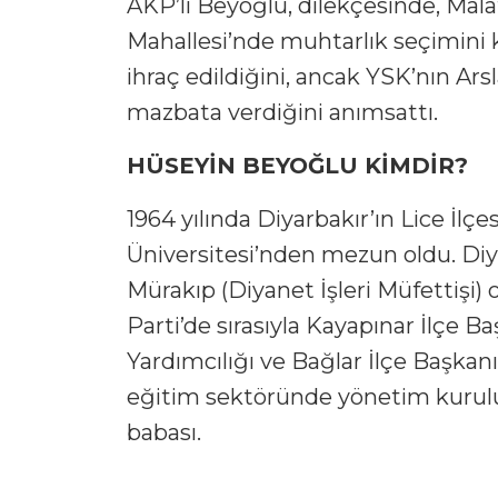
AKP’li Beyoğlu, dilekçesinde, Malat
Mahallesi’nde muhtarlık seçimini 
ihraç edildiğini, ancak YSK’nın Ars
mazbata verdiğini anımsattı.
HÜSEYİN BEYOĞLU KİMDİR?
1964 yılında Diyarbakır’ın Lice İlç
Üniversitesi’nden mezun oldu. Diy
Mürakıp (Diyanet İşleri Müfettişi)
Parti’de sırasıyla Kayapınar İlçe B
Yardımcılığı ve Bağlar İlçe Başkan
eğitim sektöründe yönetim kurulu
babası.