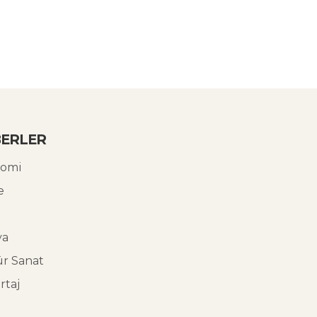
ERLER
omi
e
ya
ür Sanat
rtaj