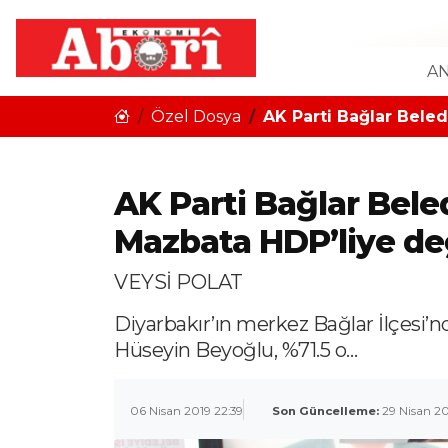
AN
Özel Dosya
AK Parti Bağlar Beled
AK Parti Bağlar Bele
Mazbata HDP’liye değ
VEYSİ POLAT
Diyarbakır’ın merkez Bağlar İlçesi’n
Hüseyin Beyoğlu, %71.5 o…
06 Nisan 2019 22:39
Son Güncelleme:
29 Nisan 20