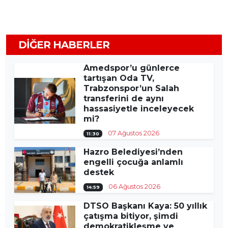
DIĞER HABERLER
Amedspor’u günlerce
tartışan Oda TV,
Trabzonspor’un Salah
transferini de aynı
hassasiyetle inceleyecek
mi?
07 Ağustos 2026
11:30
Hazro Belediyesi’nden
engelli çocuğa anlamlı
destek
06 Ağustos 2026
14:59
DTSO Başkanı Kaya: 50 yıllık
çatışma bitiyor, şimdi
demokratikleşme ve