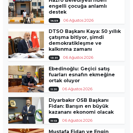
Hazro Belediyesi’nden
engelli çocuğa anlamlı
destek
06 Ağustos 2026
14:59
DTSO Başkanı Kaya: 50 yıllık
çatışma bitiyor, şimdi
demokratikleşme ve
kalkınma zamanı
06 Ağustos 2026
13:31
Ebedinoğlu: Geçici satış
fuarları esnafın ekmeğine
ortak oluyor
06 Ağustos 2026
11:31
Diyarbakır OSB Başkanı
Fidan: Barışın en büyük
kazananı ekonomi olacak
06 Ağustos 2026
11:13
Mustafa Fidan ve Engin