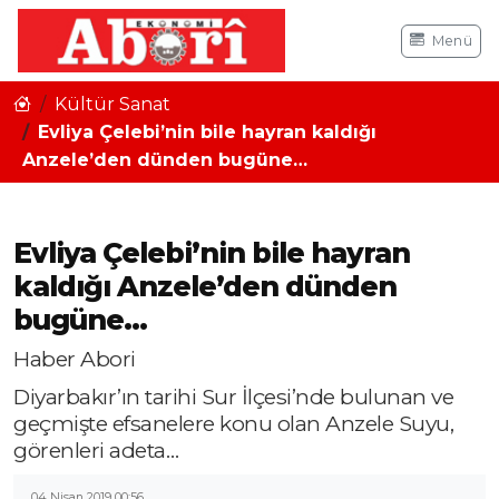
Menü
Kültür Sanat
Evliya Çelebi’nin bile hayran kaldığı
Anzele’den dünden bugüne…
Evliya Çelebi’nin bile hayran
kaldığı Anzele’den dünden
bugüne…
Haber Abori
Diyarbakır’ın tarihi Sur İlçesi’nde bulunan ve
geçmişte efsanelere konu olan Anzele Suyu,
görenleri adeta…
04 Nisan 2019 00:56