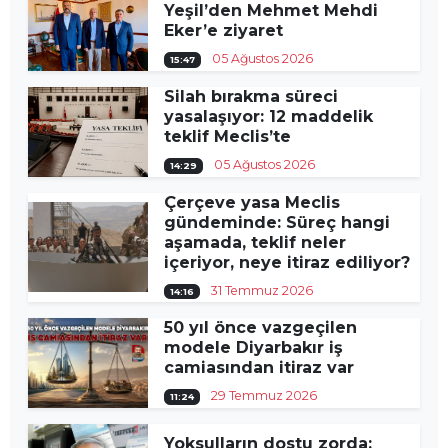
Yeşil’den Mehmet Mehdi
Eker’e ziyaret
05 Ağustos 2026
15:47
Silah bırakma süreci
yasalaşıyor: 12 maddelik
teklif Meclis’te
05 Ağustos 2026
14:29
Çerçeve yasa Meclis
gündeminde: Süreç hangi
aşamada, teklif neler
içeriyor, neye itiraz ediliyor?
31 Temmuz 2026
14:16
50 yıl önce vazgeçilen
modele Diyarbakır iş
camiasından itiraz var
29 Temmuz 2026
11:24
Yoksulların dostu zorda: