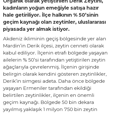
O
rganik olarak yetiştirilen Derik Zeytini,
kad
ı
nlar
ı
n yo
ğ
un eme
ğ
iyle sat
ış
a haz
ı
r
hale getiriliyor.
İ
lçe
halkının
% 50’sinin
geçim kayna
ğı
olan zeytinler
, uluslararası
piyasada yer almak istiyor.
Akdeniz iklimi
nin
geçiş bölgesi
nde yer alan
Mardin’in Derik ilçesi
, zeytin cenneti olarak
kabul ediliyor. İlçenin
etraf
ı
bölgede yaşayan
ailelerin % 50’si taraf
ı
ndan yetiştirilen zeytin
a
ğ
açlar
ı
yla çevrelenmiş.
İ
lçenin girişinde
belirgin olarak kendini gösteren zeytinlikler
,
Derik’in simgesi
adeta.
Daha önce bölgede
yaşayan Ermeniler taraf
ı
ndan ekildi
ğ
i
belirtilen zeytinlikler
, ilçenin en önemli
geçim kayna
ğı.
Bölgede 50 bin dekara
yay
ı
lm
ış
yaklaşık 1
milyon
750
bin
zeytin