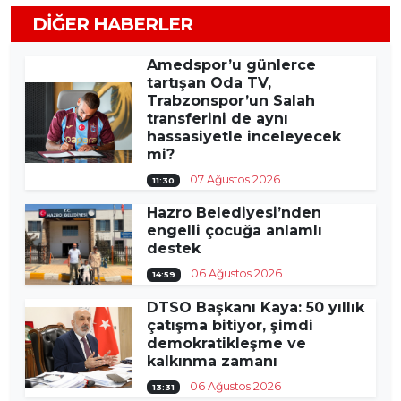
DIĞER HABERLER
Amedspor’u günlerce
tartışan Oda TV,
Trabzonspor’un Salah
transferini de aynı
hassasiyetle inceleyecek
mi?
07 Ağustos 2026
11:30
Hazro Belediyesi’nden
engelli çocuğa anlamlı
destek
06 Ağustos 2026
14:59
DTSO Başkanı Kaya: 50 yıllık
çatışma bitiyor, şimdi
demokratikleşme ve
kalkınma zamanı
06 Ağustos 2026
13:31