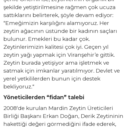
şekilde yetiştirilmesine ra
ğ
men çok ucuza
satt
ı
klar
ı
n
ı
belirterek,
şöyle devam ediyor:
“E
me
ğ
i
mizin
karşıl
ığı
n
ı
alam
ı
yoruz. Her
zeytin a
ğ
ac
ı
n
ı
n üstünde bir kad
ı
n
ı
n saçlar
ı
bulunur. Emekleri bu kadar çok.
Zeytinlerimizin kalitesi çok iyi. Geçen y
ı
l
zeytin ya
ğı
yapmak için Viranşehir’e gittik.
Zeytin burada yetişiyor ama işletmek ve
satmak için imkanlar yarat
ı
lm
ı
yor. Devlet ve
yerel yetkililerden bunun için destek
bekliyoruz.
“
Yöneticilerden “fidan” talebi
2008
‘de
kurulan Mardin Zeytin Üreticileri
Birli
ğ
i Başkan
ı
Erkan Do
ğ
an, Derik Zeytinin
in
haket
t
i
ğ
i de
ğ
eri görmedi
ğ
ini ifade ederek,