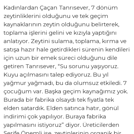
K
ad
ı
nlardan Çaçan Tanr
ı
sever, 7 dönüm
zeytinliklerini oldu
ğ
unu ve tek geçim
kaynaklar
ı
n
ı
n zeytin oldu
ğ
unu belirterek,
toplama işlerini gelini ve k
ı
z
ı
yla
yaptığını
anlatıyor
. Zeytini sulama, toplama, k
ı
rma ve
sat
ış
a haz
ı
r hale getirdikleri sürenin kendileri
için uzun bir emek süreci oldu
ğ
unu dile
getiren Tanr
ı
sever,
“S
u sorunu
yaşıyoruz
.
Kuyu aç
ı
lmas
ı
n
ı
talep ediyoruz. Bu y
ı
l
ya
ğ
mur ya
ğ
mad
ı
, bu
da olumsuz etkiledi. 7
çocu
ğ
um var. Başka geçim kayna
ğı
m
ı
z yok.
Burada bir fabrika olsayd
ı
tek fiyatla tek
elden satard
ı
k. Elden sat
ı
nca hat
ı
r, gönül
indirimi çok yap
ı
l
ı
yor. Buraya fabrika
yap
ı
lmas
ı
n
ı
istiyoruz
” diyor.
Üreticilerden
Şerife Önemli ise, zeytinlerinin organik bir