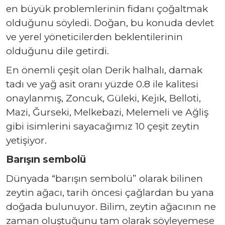
en büyük problemlerinin fidan
ı
ço
ğ
altmak
oldu
ğ
unu söyledi. Do
ğ
an,
bu konuda
devlet
ve yerel yöneticilerden beklentilerinin
oldu
ğ
unu dile getirdi.
En önemli çeşit olan Derik halhal
ı
, damak
tad
ı
ve ya
ğ
asit oran
ı
yüzde 0.8 ile kalitesi
onaylanm
ış
, Zoncuk, Güleki, Kej
ı
k, Belloti,
Mazi,
Ğ
urseki, Melkebazi, Melemeli ve A
ğ
liş
gibi isimlerini sayaca
ğı
m
ı
z 10 çeşit zeytin
yetişiyor.
Barışın sembolü
Dünyada “barışın sembolü” olarak bilinen
zeytin ağacı,
tarih öncesi ça
ğlardan bu yana
doğada bulunuyor. Bilim, zeytin ağacının ne
zaman oluştuğunu tam olarak söyleyemese