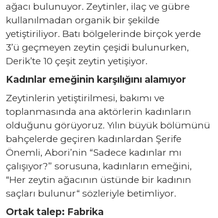
a
ğ
ac
ı
bulun
uyor
. Zeytinler
,
ilaç ve gübre
kullan
ı
lmadan organik bir şekilde
yetiştiriliyor. Bat
ı
bölgelerinde birçok yerde
3’ü geçmeyen zeytin çeşidi bulunurken
,
Derik’te 10 çeşit zeytin yetişiyor.
Kadınlar emeğinin karşılığını alamıyor
Zeytinlerin yetiştirilmesi, bak
ı
m
ı
ve
toplan
masında
ana
aktörlerin kad
ı
nlar
ın
oldu
ğ
unu görüyoruz.
Yı
l
ı
n
büyük bölümünü
bahçelerde geçiren kad
ı
nlardan Şerife
Önemli, Abori’nin
“S
adece kad
ı
nlar m
ı
çal
ışı
yor
?”
sorusuna, kad
ı
nlar
ı
n eme
ğ
ini,
“
Her zeytin a
ğ
ac
ı
n
ı
n üstünde bir kad
ı
n
ı
n
saçlar
ı
bulunur
“
sözleriyle betimliyor.
Ortak talep: Fabrika