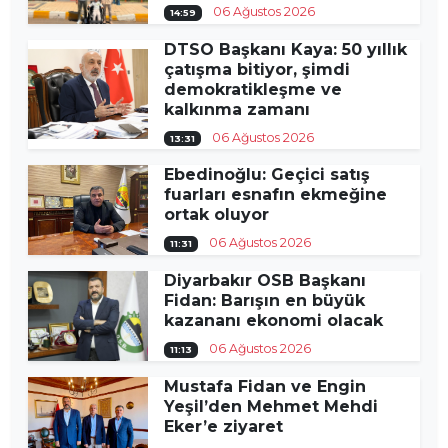
06 Ağustos 2026
14:59
DTSO Başkanı Kaya: 50 yıllık
çatışma bitiyor, şimdi
demokratikleşme ve
kalkınma zamanı
06 Ağustos 2026
13:31
Ebedinoğlu: Geçici satış
fuarları esnafın ekmeğine
ortak oluyor
06 Ağustos 2026
11:31
Diyarbakır OSB Başkanı
Fidan: Barışın en büyük
kazananı ekonomi olacak
06 Ağustos 2026
11:13
Mustafa Fidan ve Engin
Yeşil’den Mehmet Mehdi
Eker’e ziyaret