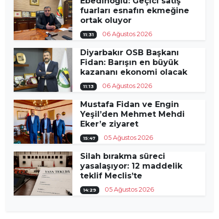
Ebedinoğlu: Geçici satış
fuarları esnafın ekmeğine
ortak oluyor
06 Ağustos 2026
11:31
Diyarbakır OSB Başkanı
Fidan: Barışın en büyük
kazananı ekonomi olacak
06 Ağustos 2026
11:13
Mustafa Fidan ve Engin
Yeşil’den Mehmet Mehdi
Eker’e ziyaret
05 Ağustos 2026
15:47
Silah bırakma süreci
yasalaşıyor: 12 maddelik
teklif Meclis’te
05 Ağustos 2026
14:29