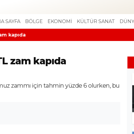
A SAYFA
BÖLGE
EKONOMİ
KÜLTÜR SANAT
DÜNY
zam kapıda
TL zam kapıda
uz zammı için tahmin yüzde 6 olurken, bu