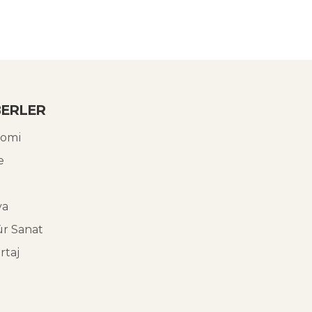
ERLER
omi
e
ya
ür Sanat
rtaj