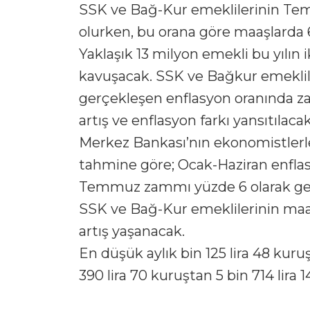
SSK ve Bağ-Kur emeklilerinin Te
olurken, bu orana göre maaşlarda 67
Yaklaşık 13 milyon emekli bu yılı
kavuşacak. SSK ve Bağkur emeklile
gerçekleşen enflasyon oranında z
artış ve enflasyon farkı yansıtılacak
Merkez Bankası’nın ekonomistlerle
tahmine göre; Ocak-Haziran enfla
Temmuz zammı yüzde 6 olarak ger
SSK ve Bağ-Kur emeklilerinin maaşla
artış yaşanacak.
En düşük aylık bin 125 lira 48 kuruş
390 lira 70 kuruştan 5 bin 714 lira 