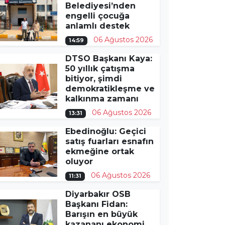
Belediyesi’nden
engelli çocuğa
anlamlı destek
06 Ağustos 2026
14:59
DTSO Başkanı Kaya:
50 yıllık çatışma
bitiyor, şimdi
demokratikleşme ve
kalkınma zamanı
06 Ağustos 2026
13:31
Ebedinoğlu: Geçici
satış fuarları esnafın
ekmeğine ortak
oluyor
06 Ağustos 2026
11:31
Diyarbakır OSB
Başkanı Fidan:
Barışın en büyük
kazananı ekonomi