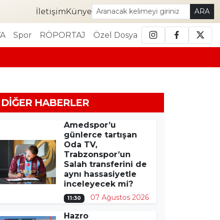
İletişim
Künye
ARA
A
Spor
RÖPORTAJ
Özel Dosya
DIĞER HABERLER
Amedspor’u
günlerce tartışan
Oda TV,
Trabzonspor’un
Salah transferini de
aynı hassasiyetle
inceleyecek mi?
07 Ağustos 2026
11:30
Hazro