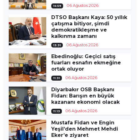
06 Ağustos 2026
14:59
DTSO Başkanı Kaya: 50 yıllık
çatışma bitiyor, şimdi
demokratikleşme ve
kalkınma zamanı
06 Ağustos 2026
13:31
Ebedinoğlu: Geçici satış
fuarları esnafın ekmeğine
ortak oluyor
06 Ağustos 2026
11:31
Diyarbakır OSB Başkanı
Fidan: Barışın en büyük
kazananı ekonomi olacak
06 Ağustos 2026
11:13
Mustafa Fidan ve Engin
Yeşil’den Mehmet Mehdi
Eker’e ziyaret