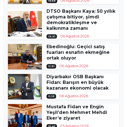
06 Ağustos 2026
14:59
DTSO Başkanı Kaya: 50 yıllık
çatışma bitiyor, şimdi
demokratikleşme ve
kalkınma zamanı
06 Ağustos 2026
13:31
Ebedinoğlu: Geçici satış
fuarları esnafın ekmeğine
ortak oluyor
06 Ağustos 2026
11:31
Diyarbakır OSB Başkanı
Fidan: Barışın en büyük
kazananı ekonomi olacak
06 Ağustos 2026
11:13
Mustafa Fidan ve Engin
Yeşil’den Mehmet Mehdi
Eker’e ziyaret
05 Ağustos 2026
15:47