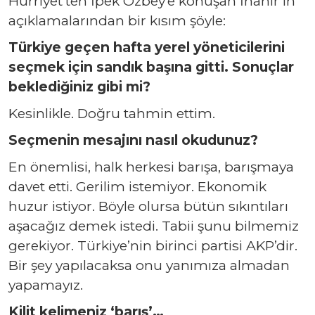
Hürriyet’ten İpek Özbey’e konuşan İnanır’ın
açıklamalarından bir kısım şöyle:
Türkiye geçen hafta yerel yöneticilerini
seçmek için sandık başına gitti. Sonuçlar
beklediğiniz gibi mi?
Kesinlikle. Doğru tahmin ettim.
Seçmenin mesajını nasıl okudunuz?
En önemlisi, halk herkesi barışa, barışmaya
davet etti. Gerilim istemiyor. Ekonomik
huzur istiyor. Böyle olursa bütün sıkıntıları
aşacağız demek istedi. Tabii şunu bilmemiz
gerekiyor. Türkiye’nin birinci partisi AKP’dir.
Bir şey yapılacaksa onu yanımıza almadan
yapamayız.
Kilit kelimeniz ‘barış’…