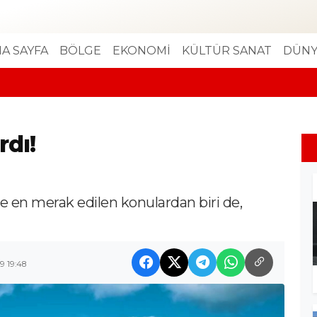
A SAYFA
BÖLGE
EKONOMİ
KÜLTÜR SANAT
DÜNY
rdı!
de en merak edilen konulardan biri de,
9 19:48