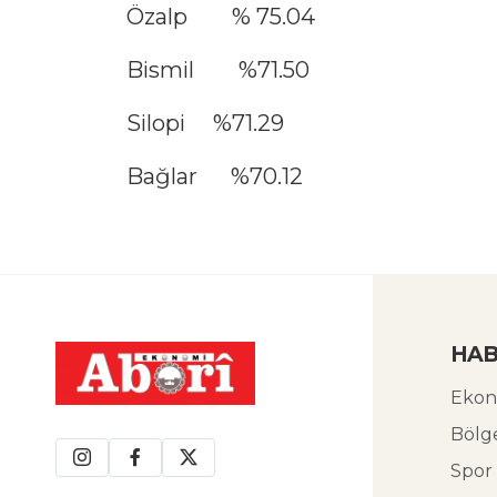
Özalp % 75.04
Bismil %71.50
Silopi %71.29
Bağlar %70.12
HAB
Ekon
Bölg
Spor