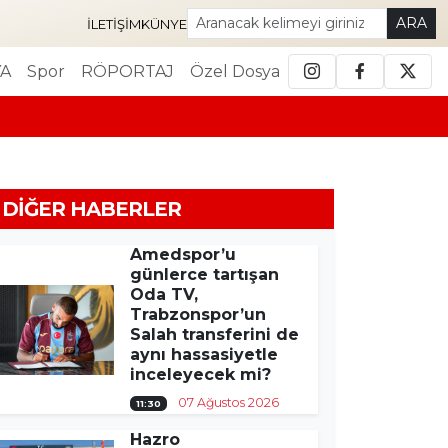
ARA
İLETIŞIM
KÜNYE
A
Spor
RÖPORTAJ
Özel Dosya
DIĞER HABERLER
Amedspor’u
günlerce tartışan
Oda TV,
Trabzonspor’un
Salah transferini de
aynı hassasiyetle
inceleyecek mi?
07 Ağustos 2026
11:30
Hazro