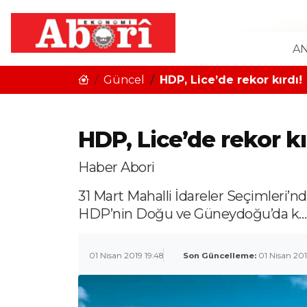
AN
Güncel
HDP, Lice’de rekor kırdı!
HDP, Lice’de rekor kı
Haber Abori
31 Mart Mahalli İdareler Seçimleri’n
HDP’nin Doğu ve Güneydoğu’da k…
01 Nisan 2019 19:48
Son Güncelleme:
01 Nisan 201