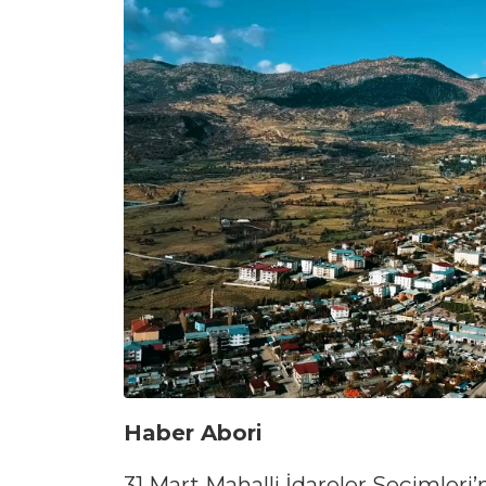
Haber Abori
31 Mart Mahalli İdareler Seçimleri