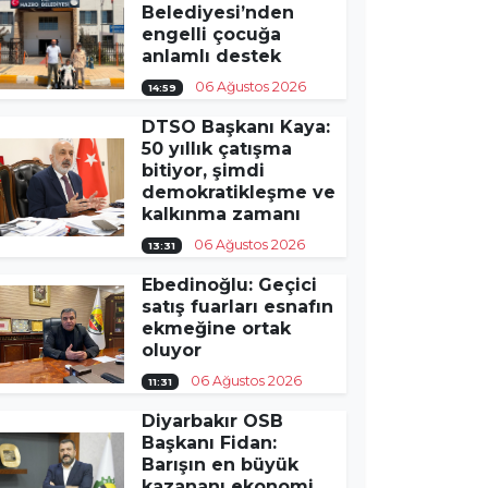
Belediyesi’nden
engelli çocuğa
anlamlı destek
06 Ağustos 2026
14:59
DTSO Başkanı Kaya:
50 yıllık çatışma
bitiyor, şimdi
demokratikleşme ve
kalkınma zamanı
06 Ağustos 2026
13:31
Ebedinoğlu: Geçici
satış fuarları esnafın
ekmeğine ortak
oluyor
06 Ağustos 2026
11:31
Diyarbakır OSB
Başkanı Fidan:
Barışın en büyük
kazananı ekonomi