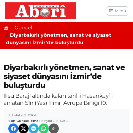
Menü
Güncel
Diyarbakırlı yönetmen, sanat ve siyaset
dünyasını İzmir’de buluşturdu
Diyarbakırlı yönetmen, sanat ve
siyaset dünyasını İzmir’de
buluşturdu
Ilısu Barajı altında kalan tarihi Hasankeyf’i
anlatan Şîn (Yas) filmi “Avrupa Birliği 10.
18 Eylül 2021 00:04
Son Güncelleme:
18 Eylül 2021 00:04