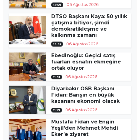
06 Ağustos 2026
14:59
DTSO Başkanı Kaya: 50 yıllık
çatışma bitiyor, şimdi
demokratikleşme ve
kalkınma zamanı
06 Ağustos 2026
13:31
Ebedinoğlu: Geçici satış
fuarları esnafın ekmeğine
ortak oluyor
06 Ağustos 2026
11:31
Diyarbakır OSB Başkanı
Fidan: Barışın en büyük
kazananı ekonomi olacak
06 Ağustos 2026
11:13
Mustafa Fidan ve Engin
Yeşil’den Mehmet Mehdi
Eker’e ziyaret