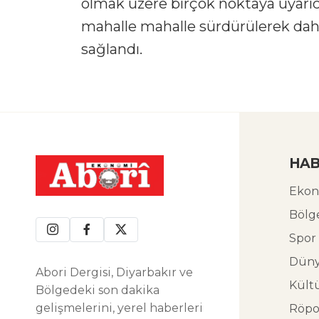
olmak üzere birçok noktaya uyarıcı s
mahalle mahalle sürdürülerek daha 
sağlandı.
HAB
Ekon
Bölg
Spor
Dün
Abori Dergisi, Diyarbakır ve
Kült
Bölgedeki son dakika
gelişmelerini, yerel haberleri
Röpo