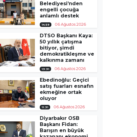
Belediyesi’nden
engelli çocuğa
anlamlı destek
06 Ağustos 2026
14:59
DTSO Başkanı Kaya:
50 yıllık çatışma
bitiyor, şimdi
demokratikleşme ve
kalkınma zamanı
06 Ağustos 2026
13:31
Ebedinoğlu: Geçici
satış fuarları esnafın
ekmeğine ortak
oluyor
06 Ağustos 2026
11:31
Diyarbakır OSB
Başkanı Fidan:
Barışın en büyük
kazananı ekonomi