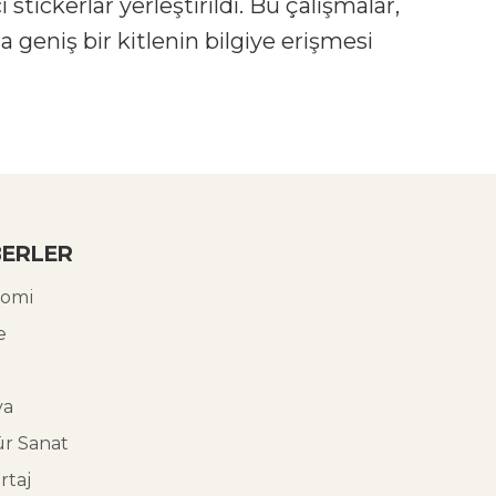
tickerlar yerleştirildi. Bu çalışmalar,
geniş bir kitlenin bilgiye erişmesi
ERLER
omi
e
ya
ür Sanat
rtaj