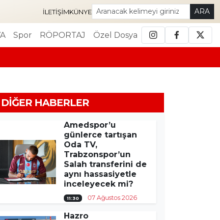
ARA
İLETIŞIM
KÜNYE
A
Spor
RÖPORTAJ
Özel Dosya
DIĞER HABERLER
Amedspor’u
günlerce tartışan
Oda TV,
Trabzonspor’un
Salah transferini de
aynı hassasiyetle
inceleyecek mi?
07 Ağustos 2026
11:30
Hazro