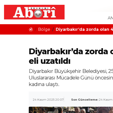
AN
Bölge
Diyarbakır’da zorda olan 4
Diyarbakır’da zorda
eli uzatıldı
Diyarbakır Büyükşehir Belediyesi, 2
Uluslararası Mücadele Günü öncesin
kadına ulaştı.
24 Kasım 2025 20:07
Son Güncelleme:
24 Kasım