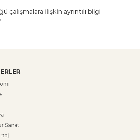
çalışmalara ilişkin ayrıntılı bilgi
”
ERLER
omi
e
ya
ür Sanat
rtaj