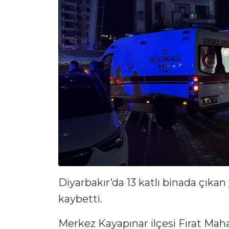
Diyarbakır’da 13 katlı binada çıka
kaybetti.
Merkez Kayapınar ilçesi Fırat Maha