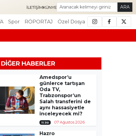
ARA
İLETIŞIM
KÜNYE
A
Spor
RÖPORTAJ
Özel Dosya
DIĞER HABERLER
Amedspor’u
günlerce tartışan
Oda TV,
Trabzonspor’un
Salah transferini de
aynı hassasiyetle
inceleyecek mi?
07 Ağustos 2026
11:30
Hazro