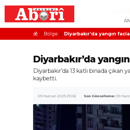
AN
Bölge
Diyarbakır’da yangın facias
Diyarbakır’da yangın 
Diyarbakır’da 13 katlı binada çıkan 
kaybetti.
05 Haziran 2025 23:06
Son Güncelleme:
05 Hazi