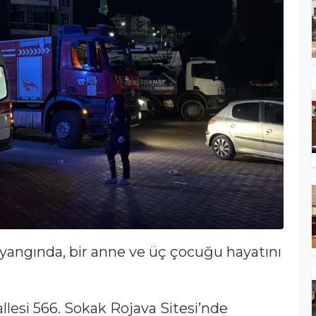
n yangında, bir anne ve üç çocuğu hayatını
llesi 566. Sokak Rojava Sitesi’nde