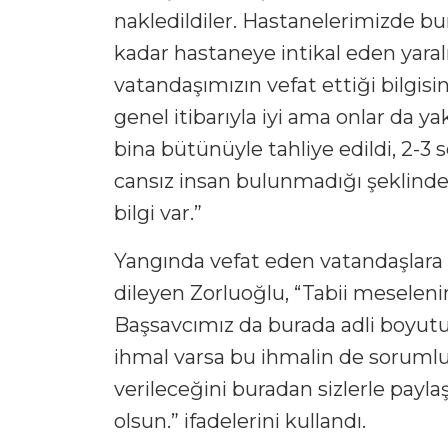
nakledildiler. Hastanelerimizde b
kadar hastaneye intikal eden yara
vatandaşımızın vefat ettiği bilgis
genel itibarıyla iyi ama onlar da yak
bina bütünüyle tahliye edildi, 2-3 se
cansız insan bulunmadığı şeklinde 
bilgi var.”
Yangında vefat eden vatandaşlara Al
dileyen Zorluoğlu, “Tabii meselen
Başsavcımız da burada adli boyutu
ihmal varsa bu ihmalin de sorumlu
verileceğini buradan sizlerle payl
olsun.” ifadelerini kullandı.