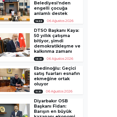
Belediyesi’nden
engelli çocuğa
anlamlı destek
06 Ağustos 2026
14:59
DTSO Başkanı Kaya:
50 yıllık çatışma
bitiyor, şimdi
demokratikleşme ve
kalkınma zamanı
06 Ağustos 2026
13:31
Ebedinoğlu: Geçici
satış fuarları esnafın
ekmeğine ortak
oluyor
06 Ağustos 2026
11:31
Diyarbakır OSB
Başkanı Fidan:
Barışın en büyük
kazananı ekonomi