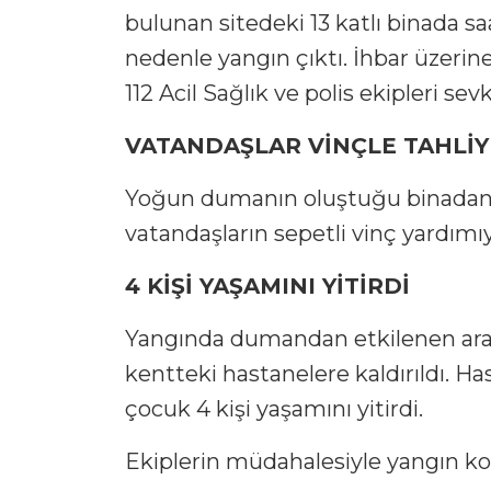
bulunan sitedeki 13 katlı binada s
nedenle yangın çıktı. İhbar üzerin
112 Acil Sağlık ve polis ekipleri sevk
VATANDAŞLAR VİNÇLE TAHLİY
Yoğun dumanın oluştuğu binadan va
vatandaşların sepetli vinç yardımıy
4 KİŞİ YAŞAMINI YİTİRDİ
Yangında dumandan etkilenen aral
kentteki hastanelere kaldırıldı. Ha
çocuk 4 kişi yaşamını yitirdi.
Ekiplerin müdahalesiyle yangın kont