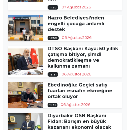
07 Ağustos 2026
11:30
Hazro Belediyesi’nden
engelli çocuğa anlamlı
destek
06 Ağustos 2026
14:59
DTSO Başkanı Kaya: 50 yıllık
çatışma bitiyor, şimdi
demokratikleşme ve
kalkınma zamanı
06 Ağustos 2026
13:31
Ebedinoğlu: Geçici satış
fuarları esnafın ekmeğine
ortak oluyor
06 Ağustos 2026
11:31
Diyarbakır OSB Başkanı
Fidan: Barışın en büyük
kazananı ekonomi olacak