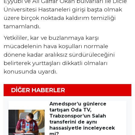
Eyyubi ve Ali Gaffar Okan bulvarları ile Dicle
Üniversitesi Hastaneleri girişi başta olmak
üzere birçok noktada kaldırım temizliği
tamamlandı.
Yetkililer, kar ve buzlanmaya karşı
mücadelenin hava koşulları normale
dönene kadar aralıksız sürdürüleceğini
belirterek yurttaşları dikkatli olmaları
konusunda uyardı.
DIĞER HABERLER
Amedspor’u günlerce
tartışan Oda TV,
Trabzonspor’un Salah
transferini de aynı
hassasiyetle inceleyecek
mi?