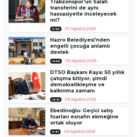
Trabzonspor’un Salah
transferini de aynı
hassasiyetle inceleyecek
mi?
07 Ağustos 2026
11:30
Hazro Belediyesi’nden
engelli çocuğa anlamlı
destek
06 Ağustos 2026
14:59
DTSO Başkanı Kaya: 50 yıllık
çatışma bitiyor, şimdi
demokratikleşme ve
kalkınma zamanı
06 Ağustos 2026
13:31
Ebedinoğlu: Geçici satış
fuarları esnafın ekmeğine
ortak oluyor
06 Ağustos 2026
11:31