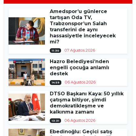
Amedspor’u günlerce
tartışan Oda TV,
Trabzonspor’un Salah
transferini de aynı
hassasiyetle inceleyecek
mi?
07 Ağustos 2026
11:30
Hazro Belediyesi’nden
engelli çocuğa anlamlı
destek
06 Ağustos 2026
14:59
DTSO Başkanı Kaya: 50 yıllık
çatışma bitiyor, şimdi
demokratikleşme ve
kalkınma zamanı
06 Ağustos 2026
13:31
Ebedinoğlu: Geçici satış