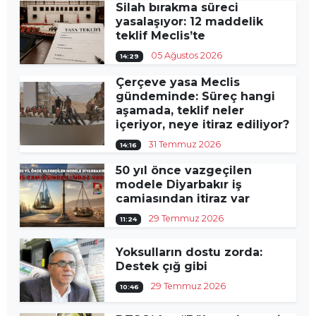
Silah bırakma süreci
yasalaşıyor: 12 maddelik
teklif Meclis’te
05 Ağustos 2026
14:29
Çerçeve yasa Meclis
gündeminde: Süreç hangi
aşamada, teklif neler
içeriyor, neye itiraz ediliyor?
31 Temmuz 2026
14:16
50 yıl önce vazgeçilen
modele Diyarbakır iş
camiasından itiraz var
29 Temmuz 2026
11:24
Yoksulların dostu zorda:
Destek çığ gibi
29 Temmuz 2026
10:46