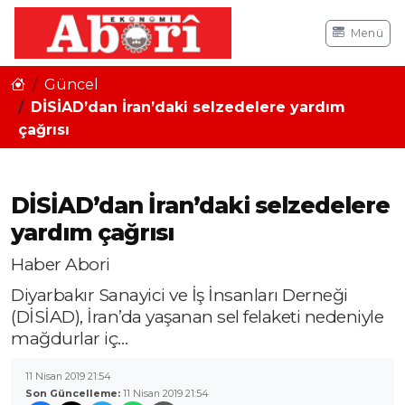
Menü
Güncel
DİSİAD’dan İran’daki selzedelere yardım
çağrısı
DİSİAD’dan İran’daki selzedelere
yardım çağrısı
Haber Abori
Diyarbakır Sanayici ve İş İnsanları Derneği
(DİSİAD), İran’da yaşanan sel felaketi nedeniyle
mağdurlar iç…
11 Nisan 2019 21:54
Son Güncelleme:
11 Nisan 2019 21:54