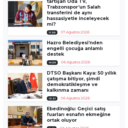
tartışan Oda TV,
Trabzonspor’un Salah
transferini de aynı
hassasiyetle inceleyecek
mi?
07 Ağustos 2026
11:30
Hazro Belediyesi’nden
engelli çocuğa anlamlı
destek
06 Ağustos 2026
14:59
DTSO Başkanı Kaya: 50 yıllık
çatışma bitiyor, şimdi
demokratikleşme ve
kalkınma zamanı
06 Ağustos 2026
13:31
Ebedinoğlu: Geçici satış
fuarları esnafın ekmeğine
ortak oluyor