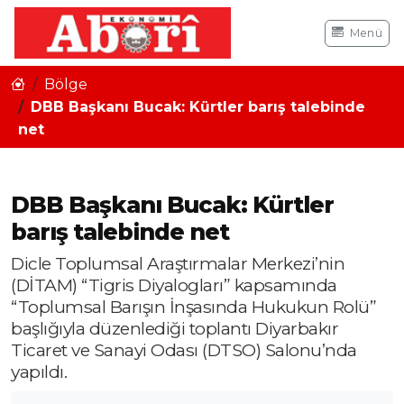
Menü
Bölge
DBB Başkanı Bucak: Kürtler barış talebinde
net
DBB Başkanı Bucak: Kürtler
barış talebinde net
Dicle Toplumsal Araştırmalar Merkezi’nin
(DİTAM) “Tigris Diyalogları” kapsamında
“Toplumsal Barışın İnşasında Hukukun Rolü”
başlığıyla düzenlediği toplantı Diyarbakır
Ticaret ve Sanayi Odası (DTSO) Salonu’nda
yapıldı.