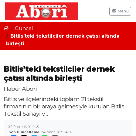
Menü
Güncel
Bitlis’teki tekstilciler dernek çatısı altında
birleşti
Bitlis’teki tekstilciler dernek
çatısı altında birleşti
Haber Abori
Bitlis ve ilçelerindeki toplam 21 tekstil
firmasının bir araya gelmesiyle kurulan Bitlis
Tekstil Sanayi v…
24 Nisan 2019 14:56
Son Güncelleme:
24 Nisan 2019 14:56