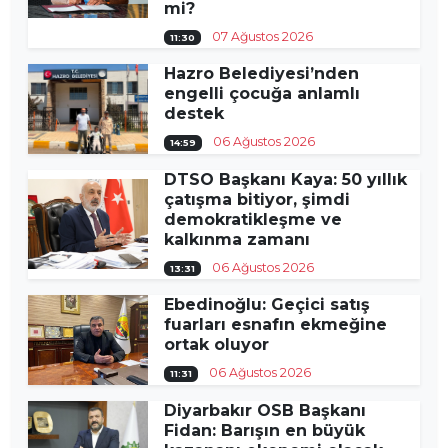
mi?
07 Ağustos 2026
11:30
Hazro Belediyesi’nden
engelli çocuğa anlamlı
destek
06 Ağustos 2026
14:59
DTSO Başkanı Kaya: 50 yıllık
çatışma bitiyor, şimdi
demokratikleşme ve
kalkınma zamanı
06 Ağustos 2026
13:31
Ebedinoğlu: Geçici satış
fuarları esnafın ekmeğine
ortak oluyor
06 Ağustos 2026
11:31
Diyarbakır OSB Başkanı
Fidan: Barışın en büyük