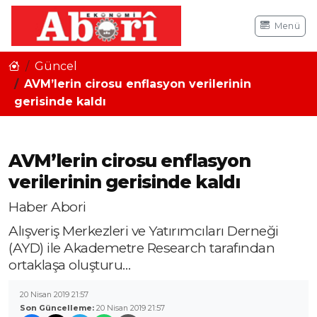
Menü
Güncel
AVM’lerin cirosu enflasyon verilerinin
gerisinde kaldı
AVM’lerin cirosu enflasyon
verilerinin gerisinde kaldı
Haber Abori
Alışveriş Merkezleri ve Yatırımcıları Derneği
(AYD) ile Akademetre Research tarafından
ortaklaşa oluşturu…
20 Nisan 2019 21:57
Son Güncelleme:
20 Nisan 2019 21:57