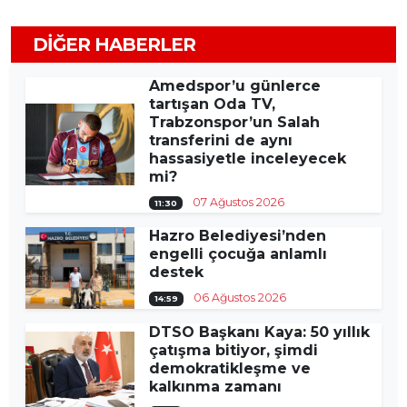
DIĞER HABERLER
Amedspor’u günlerce
tartışan Oda TV,
Trabzonspor’un Salah
transferini de aynı
hassasiyetle inceleyecek
mi?
07 Ağustos 2026
11:30
Hazro Belediyesi’nden
engelli çocuğa anlamlı
destek
06 Ağustos 2026
14:59
DTSO Başkanı Kaya: 50 yıllık
çatışma bitiyor, şimdi
demokratikleşme ve
kalkınma zamanı