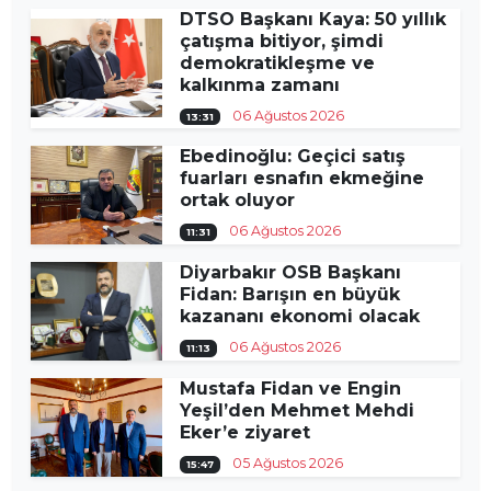
DTSO Başkanı Kaya: 50 yıllık
çatışma bitiyor, şimdi
demokratikleşme ve
kalkınma zamanı
06 Ağustos 2026
13:31
Ebedinoğlu: Geçici satış
fuarları esnafın ekmeğine
ortak oluyor
06 Ağustos 2026
11:31
Diyarbakır OSB Başkanı
Fidan: Barışın en büyük
kazananı ekonomi olacak
06 Ağustos 2026
11:13
Mustafa Fidan ve Engin
Yeşil’den Mehmet Mehdi
Eker’e ziyaret
05 Ağustos 2026
15:47