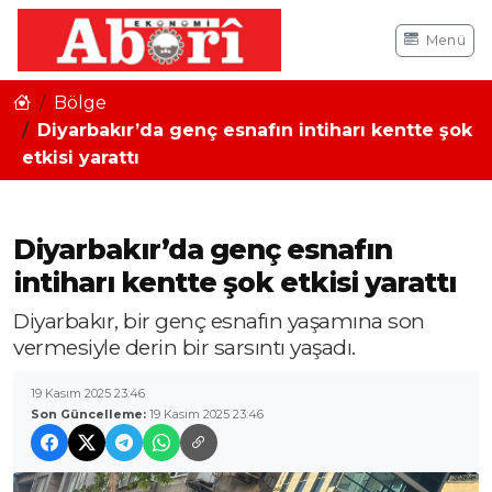
Menü
Bölge
Diyarbakır’da genç esnafın intiharı kentte şok
etkisi yarattı
Diyarbakır’da genç esnafın
intiharı kentte şok etkisi yarattı
Diyarbakır, bir genç esnafın yaşamına son
vermesiyle derin bir sarsıntı yaşadı.
19 Kasım 2025 23:46
Son Güncelleme:
19 Kasım 2025 23:46