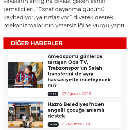
vakaların arttığına dikkat çeken esnaf
temsilcileri, “Esnaf dayanma gücünü
kaybediyor, yalnızlaşıyor” diyerek destek
mekanizmalarının yetersizliğine vurgu yaptı.
DIĞER HABERLER
Amedspor’u günlerce
tartışan Oda TV,
Trabzonspor’un Salah
transferini de aynı
hassasiyetle inceleyecek
mi?
07 Ağustos 2026
11:30
Hazro Belediyesi’nden
engelli çocuğa anlamlı
destek
06 Ağustos 2026
14:59