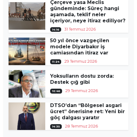
Çerçeve yasa Meclis
gündeminde: Süreç hangi
aşamada, teklif neler
içeriyor, neye itiraz ediliyor?
31 Temmuz 2026
14:16
50 yıl önce vazgeçilen
modele Diyarbakır iş
camiasından itiraz var
29 Temmuz 2026
11:24
Yoksulların dostu zorda:
Destek çığ gibi
29 Temmuz 2026
10:46
DTSO’dan “Bölgesel asgari
ücret” önerisine ret: Yeni bir
göç dalgası yaratır
28 Temmuz 2026
14:35