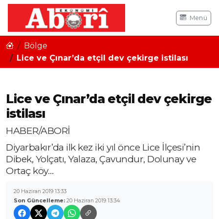
Menü
Bölge
Lice ve Çınar’da etçil dev çekirge istilası
Lice ve Çınar’da etçil dev çekirge
istilası
HABER/ABORİ
Diyarbakır’da ilk kez iki yıl önce Lice İlçesi’nin
Dibek, Yolçatı, Yalaza, Çavundur, Dolunay ve
Ortaç köy…
20 Haziran 2019 13:33
Son Güncelleme:
20 Haziran 2019 13:34