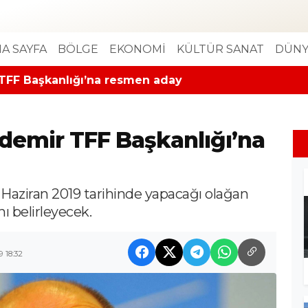
A SAYFA
BÖLGE
EKONOMİ
KÜLTÜR SANAT
DÜNY
 TFF Başkanlığı’na resmen aday
zdemir TFF Başkanlığı’na
 Haziran 2019 tarihinde yapacağı olağan
ı belirleyecek.
 18:32