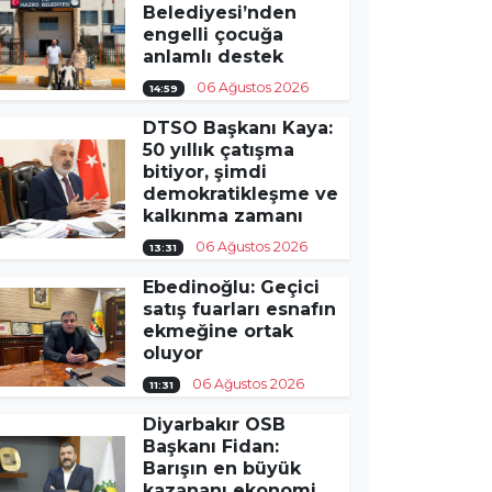
Belediyesi’nden
engelli çocuğa
anlamlı destek
06 Ağustos 2026
14:59
DTSO Başkanı Kaya:
50 yıllık çatışma
bitiyor, şimdi
demokratikleşme ve
kalkınma zamanı
06 Ağustos 2026
13:31
Ebedinoğlu: Geçici
satış fuarları esnafın
ekmeğine ortak
oluyor
06 Ağustos 2026
11:31
Diyarbakır OSB
Başkanı Fidan:
Barışın en büyük
kazananı ekonomi