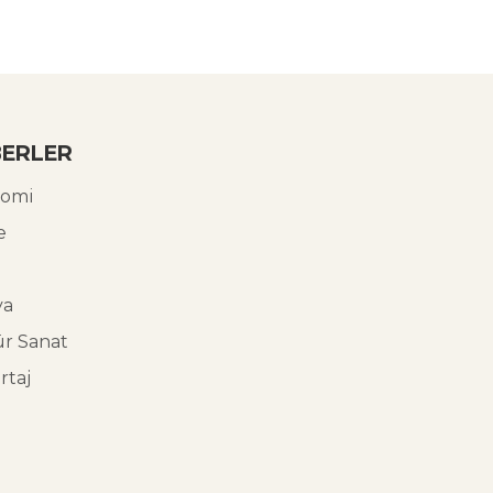
ERLER
omi
e
ya
ür Sanat
rtaj