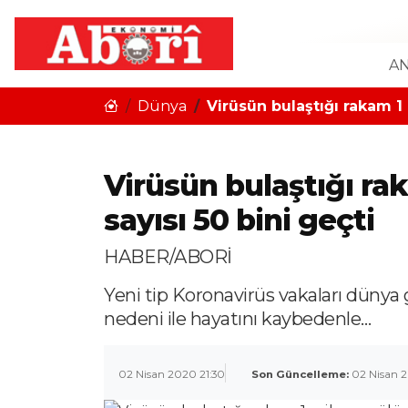
AN
Dünya
Virüsün bulaştığı rakam 1 
Virüsün bulaştığı ra
sayısı 50 bini geçti
HABER/ABORİ
Yeni tip Koronavirüs vakaları dünya
nedeni ile hayatını kaybedenle…
02 Nisan 2020 21:30
Son Güncelleme:
02 Nisan 2