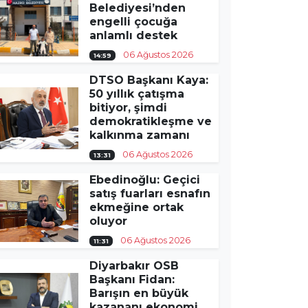
Belediyesi’nden
engelli çocuğa
anlamlı destek
06 Ağustos 2026
14:59
DTSO Başkanı Kaya:
50 yıllık çatışma
bitiyor, şimdi
demokratikleşme ve
kalkınma zamanı
06 Ağustos 2026
13:31
Ebedinoğlu: Geçici
satış fuarları esnafın
ekmeğine ortak
oluyor
06 Ağustos 2026
11:31
Diyarbakır OSB
Başkanı Fidan:
Barışın en büyük
kazananı ekonomi