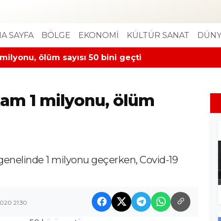
A SAYFA
BÖLGE
EKONOMİ
KÜLTÜR SANAT
DÜNY
milyonu, ölüm sayısı 50 bini geçti
kam 1 milyonu, ölüm
 genelinde 1 milyonu geçerken, Covid-19
020 21:30