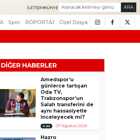
ARA
İLETIŞIM
KÜNYE
A
Spor
RÖPORTAJ
Özel Dosya
DIĞER HABERLER
Amedspor’u
günlerce tartışan
Oda TV,
Trabzonspor’un
Salah transferini de
aynı hassasiyetle
inceleyecek mi?
07 Ağustos 2026
11:30
Hazro