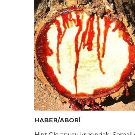
HABER/ABORİ
Hint Okyanusu kıyısındaki Somali s