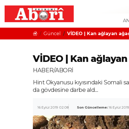
AN
Güncel
VİDEO | Kan ağlayan ağa
VİDEO | Kan ağlayan
HABER/ABORİ
Hint Okyanusu kıyısındaki Somali sahi
da gövdesine darbe ald…
16 Eylül 2019 02:08
Son Güncelleme:
16 Eylül 201