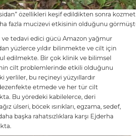
dan” özellikleri keşif edildikten sonra kozmet
 daha fazla mucizevi etkisinin olduğunu görmüşt
ici ve tedavi edici gücü Amazon yağmur
dan yüzlerce yıldır bilinmekte ve cilt için
ul edilmekte. Bir çok klinik ve bilimsel
nin cilt problemlerinde etkili olduğunu
rliler, bu reçineyi yüzyıllardır
dezenfekte etmede ve her tür cilt
kta. Bu yöredeki kabilelerce, deri
, ağız ülseri, böcek ısırıkları, egzama, sedef,
daha başka rahatsızlıklara karşı Ejderha
akta.