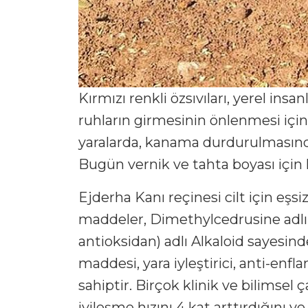
Kırmızı renkli özsıvıları, yerel insa
ruhların girmesinin önlenmesi için 
yaralarda, kanama durdurulmasınd
Bugün vernik ve tahta boyası için 
Ejderha Kanı reçinesi cilt için eşs
maddeler, Dimethylcedrusine adlı b
antioksidan) adlı Alkaloid sayesind
maddesi, yara iyleştirici, anti-enfl
sahiptir. Birçok klinik ve bilimsel
iyileşme hızını 4 kat arttırdığını v