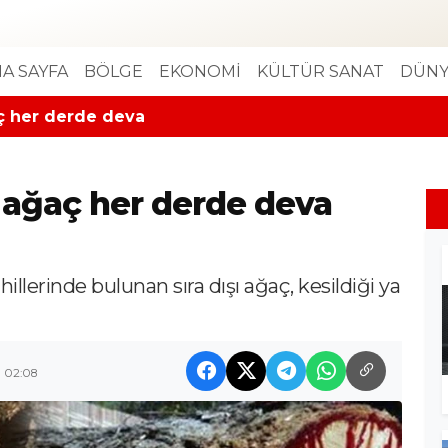
A SAYFA
BÖLGE
EKONOMİ
KÜLTÜR SANAT
DÜNY
ç her derde deva
 ağaç her derde deva
llerinde bulunan sıra dışı ağaç, kesildiği ya
9 02:08