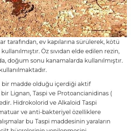
nlar tarafından, ev kapılarına sürülerek, kötü
kullanılmıştır. Öz sıvıdan elde edilen rezin,
a, doğum sonu kanamalarda kullanılmıştır.
kullanılmaktadır.
iz bir madde olduğu içerdiği aktif
ir Lignan, Taspi ve Protoancianidinas (
edir. Hidrokolorid ve Alkaloid Taspi
amatuar ve anti-bakteriyel özelliklere
 çalışmalar bu Taspi maddesinin yaraların
e cilt hücrelerinin yenilenmesini