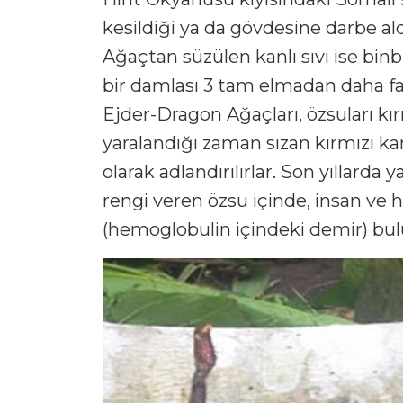
kesildiği ya da gövdesine darbe aldı
Ağaçtan süzülen kanlı sıvı ise binb
bir damlası 3 tam elmadan daha fazl
Ejder-Dragon Ağaçları, özsuları kır
yaralandığı zaman sızan kırmızı kan
olarak adlandırılırlar. Son yıllarda 
rengi veren özsu içinde, insan ve
(hemoglobulin içindeki demir) bul