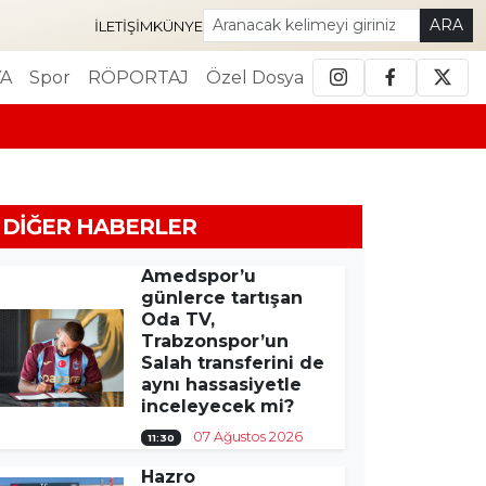
ARA
İLETIŞIM
KÜNYE
A
Spor
RÖPORTAJ
Özel Dosya
DIĞER HABERLER
Amedspor’u
günlerce tartışan
Oda TV,
Trabzonspor’un
Salah transferini de
aynı hassasiyetle
inceleyecek mi?
07 Ağustos 2026
11:30
Hazro