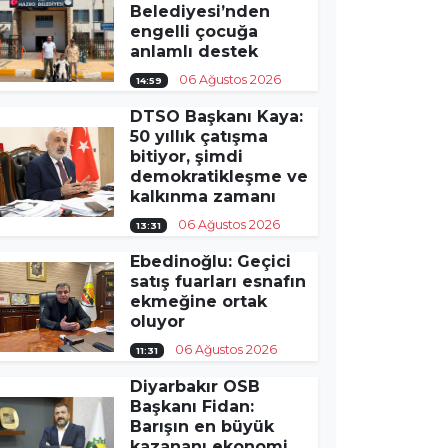
Belediyesi’nden
engelli çocuğa
anlamlı destek
06 Ağustos 2026
14:59
DTSO Başkanı Kaya:
50 yıllık çatışma
bitiyor, şimdi
demokratikleşme ve
kalkınma zamanı
06 Ağustos 2026
13:31
Ebedinoğlu: Geçici
satış fuarları esnafın
ekmeğine ortak
oluyor
06 Ağustos 2026
11:31
Diyarbakır OSB
Başkanı Fidan:
Barışın en büyük
kazananı ekonomi