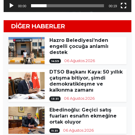
00:00
00:19
DIĞER HABERLER
Hazro Belediyesi’nden
engelli çocuğa anlamlı
destek
06 Ağustos 2026
14:59
DTSO Başkanı Kaya: 50 yıllık
çatışma bitiyor, şimdi
demokratikleşme ve
kalkınma zamanı
06 Ağustos 2026
13:31
Ebedinoğlu: Geçici satış
fuarları esnafın ekmeğine
ortak oluyor
06 Ağustos 2026
11:31