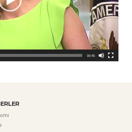
00:45
ERLER
omi
e