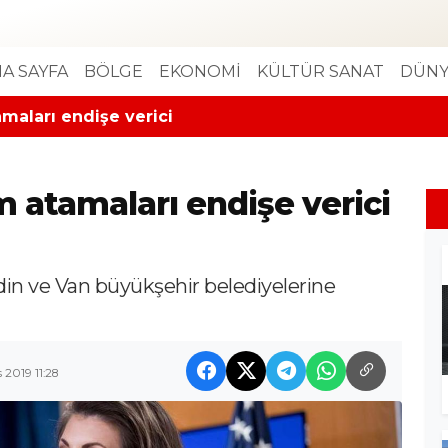
A SAYFA
BÖLGE
EKONOMİ
KÜLTÜR SANAT
DÜNY
maları endişe verici
 atamaları endişe verici
ardin ve Van büyükşehir belediyelerine
 2019 11:28