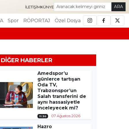
ARA
İLETIŞIM
KÜNYE
A
Spor
RÖPORTAJ
Özel Dosya
DIĞER HABERLER
Amedspor’u
günlerce tartışan
Oda TV,
Trabzonspor’un
Salah transferini de
aynı hassasiyetle
inceleyecek mi?
07 Ağustos 2026
11:30
Hazro