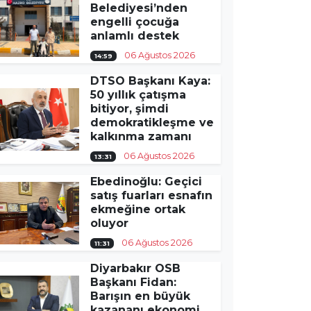
Belediyesi’nden
engelli çocuğa
anlamlı destek
06 Ağustos 2026
14:59
DTSO Başkanı Kaya:
50 yıllık çatışma
bitiyor, şimdi
demokratikleşme ve
kalkınma zamanı
06 Ağustos 2026
13:31
Ebedinoğlu: Geçici
satış fuarları esnafın
ekmeğine ortak
oluyor
06 Ağustos 2026
11:31
Diyarbakır OSB
Başkanı Fidan:
Barışın en büyük
kazananı ekonomi