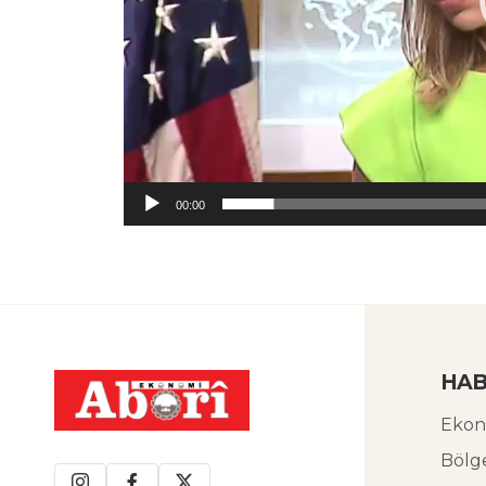
00:00
HAB
Ekon
Bölg