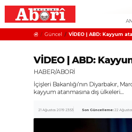
AN
Güncel
VİDEO | ABD: Kayyum ata
VİDEO | ABD: Kayyum
HABER/ABORİ
İçişleri Bakanlığı’nın Diyarbakır, M
kayyum atanmasına dış ülkeleri…
21 Ağustos 2019 23:53
Son Güncelleme:
22 Ağustos