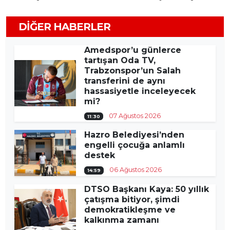
DIĞER HABERLER
Amedspor’u günlerce
tartışan Oda TV,
Trabzonspor’un Salah
transferini de aynı
hassasiyetle inceleyecek
mi?
07 Ağustos 2026
11:30
Hazro Belediyesi’nden
engelli çocuğa anlamlı
destek
06 Ağustos 2026
14:59
DTSO Başkanı Kaya: 50 yıllık
çatışma bitiyor, şimdi
demokratikleşme ve
kalkınma zamanı