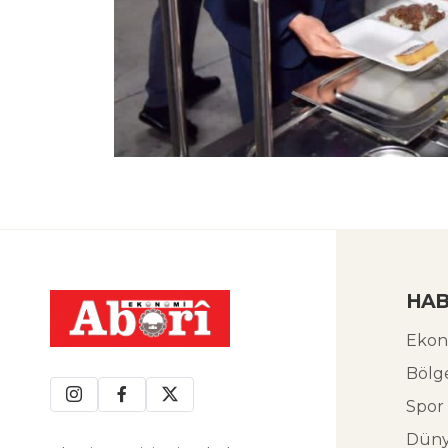
HAB
Ekon
Bölg
Spor
Dün