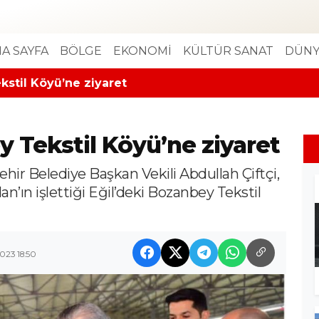
A SAYFA
BÖLGE
EKONOMİ
KÜLTÜR SANAT
DÜNY
kstil Köyü’ne ziyaret
y Tekstil Köyü’ne ziyaret
ehir Belediye Başkan Vekili Abdullah Çiftçi,
’ın işlettiği Eğil’deki Bozanbey Tekstil
023 18:50