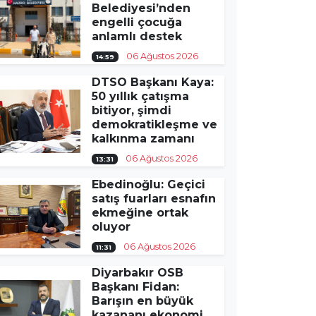
Belediyesi’nden
engelli çocuğa
anlamlı destek
06 Ağustos 2026
14:59
DTSO Başkanı Kaya:
50 yıllık çatışma
bitiyor, şimdi
demokratikleşme ve
kalkınma zamanı
06 Ağustos 2026
13:31
Ebedinoğlu: Geçici
satış fuarları esnafın
ekmeğine ortak
oluyor
06 Ağustos 2026
11:31
Diyarbakır OSB
Başkanı Fidan:
Barışın en büyük
kazananı ekonomi