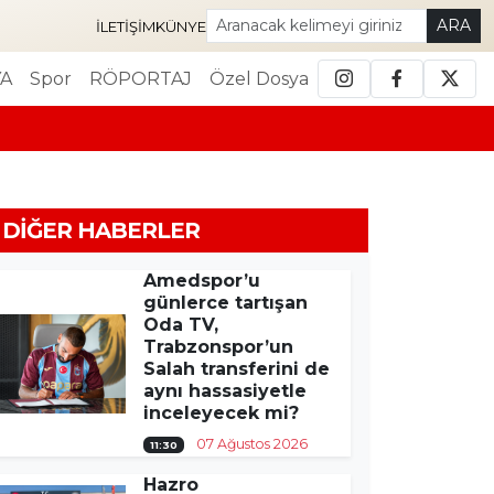
ARA
İLETIŞIM
KÜNYE
A
Spor
RÖPORTAJ
Özel Dosya
DIĞER HABERLER
Amedspor’u
günlerce tartışan
Oda TV,
Trabzonspor’un
Salah transferini de
aynı hassasiyetle
inceleyecek mi?
07 Ağustos 2026
11:30
Hazro