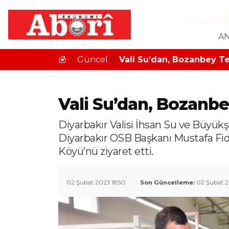
AN
Güncel
Vali Su’dan, Bozanbey Te
Vali Su’dan, Bozanbe
Diyarbakır Valisi İhsan Su ve Büyükş
Diyarbakır OSB Başkanı Mustafa Fidan
Köyü’nü ziyaret etti.
02 Şubat 2023 18:50
Son Güncelleme:
02 Şubat 2