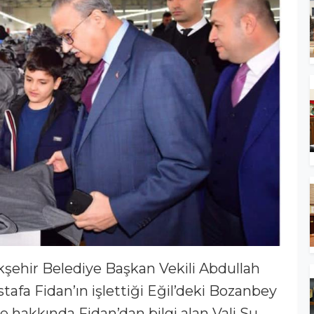
kşehir Belediye Başkan Vekili Abdullah
tafa Fidan’ın işlettiği Eğil’deki Bozanbey
me hakkında Fidan’dan bilgi alan Vali Su,