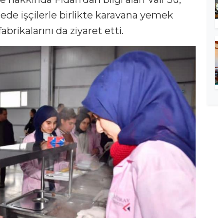
ede işçilerle birlikte karavana yemek
brikalarını da ziyaret etti.