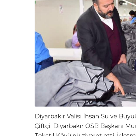
Diyarbakır Valisi İhsan Su ve Büyü
Çiftçi, Diyarbakır OSB Başkanı Mus
Tekstil Köyü’nü ziyaret etti. İşlet