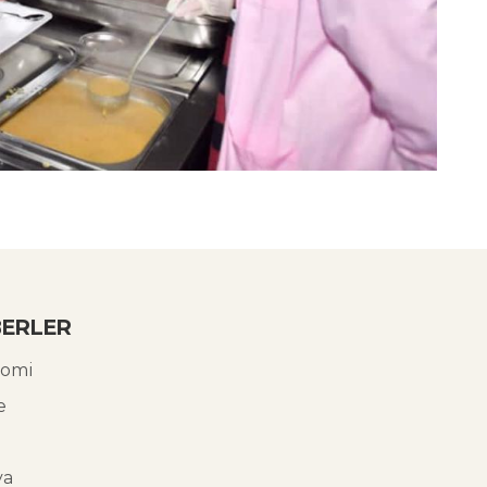
ERLER
omi
e
ya