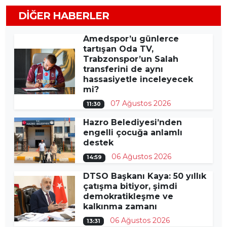
DIĞER HABERLER
Amedspor’u günlerce
tartışan Oda TV,
Trabzonspor’un Salah
transferini de aynı
hassasiyetle inceleyecek
mi?
07 Ağustos 2026
11:30
Hazro Belediyesi’nden
engelli çocuğa anlamlı
destek
06 Ağustos 2026
14:59
DTSO Başkanı Kaya: 50 yıllık
çatışma bitiyor, şimdi
demokratikleşme ve
kalkınma zamanı
06 Ağustos 2026
13:31