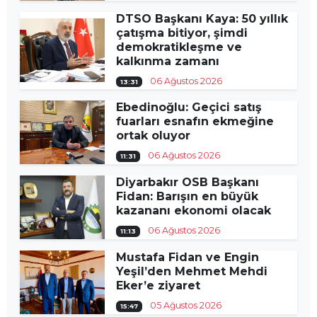
DTSO Başkanı Kaya: 50 yıllık
çatışma bitiyor, şimdi
demokratikleşme ve
kalkınma zamanı
06 Ağustos 2026
13:31
Ebedinoğlu: Geçici satış
fuarları esnafın ekmeğine
ortak oluyor
06 Ağustos 2026
11:31
Diyarbakır OSB Başkanı
Fidan: Barışın en büyük
kazananı ekonomi olacak
06 Ağustos 2026
11:13
Mustafa Fidan ve Engin
Yeşil’den Mehmet Mehdi
Eker’e ziyaret
05 Ağustos 2026
15:47