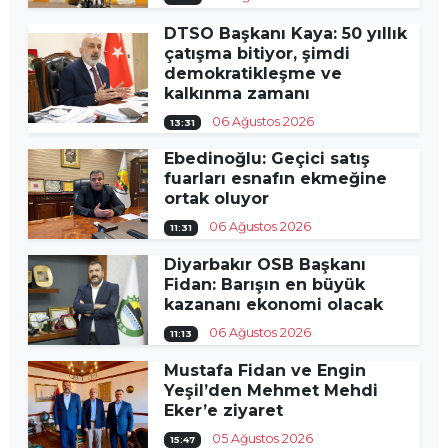
DTSO Başkanı Kaya: 50 yıllık
çatışma bitiyor, şimdi
demokratikleşme ve
kalkınma zamanı
06 Ağustos 2026
13:31
Ebedinoğlu: Geçici satış
fuarları esnafın ekmeğine
ortak oluyor
06 Ağustos 2026
11:31
Diyarbakır OSB Başkanı
Fidan: Barışın en büyük
kazananı ekonomi olacak
06 Ağustos 2026
11:13
Mustafa Fidan ve Engin
Yeşil’den Mehmet Mehdi
Eker’e ziyaret
05 Ağustos 2026
15:47