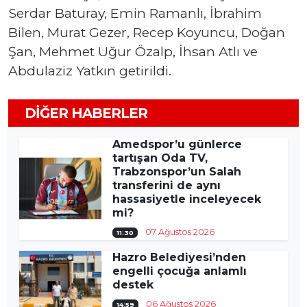
Serdar Baturay, Emin Ramanlı, İbrahim
Bilen, Murat Gezer, Recep Koyuncu, Doğan
Şan, Mehmet Uğur Özalp, İhsan Atlı ve
Abdulaziz Yatkın getirildi.
DIĞER HABERLER
Amedspor’u günlerce
tartışan Oda TV,
Trabzonspor’un Salah
transferini de aynı
hassasiyetle inceleyecek
mi?
07 Ağustos 2026
11:30
Hazro Belediyesi’nden
engelli çocuğa anlamlı
destek
06 Ağustos 2026
14:59