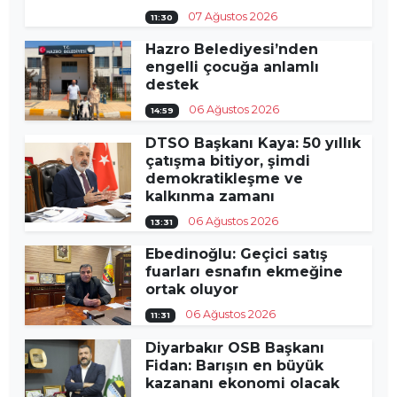
07 Ağustos 2026
11:30
Hazro Belediyesi’nden
engelli çocuğa anlamlı
destek
06 Ağustos 2026
14:59
DTSO Başkanı Kaya: 50 yıllık
çatışma bitiyor, şimdi
demokratikleşme ve
kalkınma zamanı
06 Ağustos 2026
13:31
Ebedinoğlu: Geçici satış
fuarları esnafın ekmeğine
ortak oluyor
06 Ağustos 2026
11:31
Diyarbakır OSB Başkanı
Fidan: Barışın en büyük
kazananı ekonomi olacak