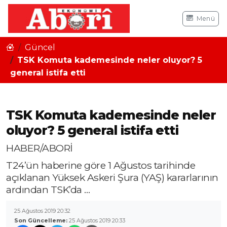
Menü
Güncel
TSK Komuta kademesinde neler oluyor? 5
general istifa etti
TSK Komuta kademesinde neler
oluyor? 5 general istifa etti
HABER/ABORİ
T24’ün haberine göre 1 Ağustos tarihinde
açıklanan Yüksek Askeri Şura (YAŞ) kararlarının
ardından TSK’da …
25 Ağustos 2019 20:32
Son Güncelleme:
25 Ağustos 2019 20:33