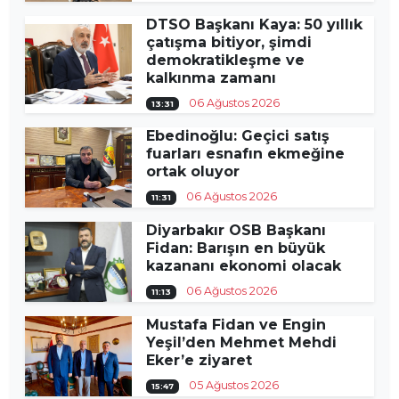
DTSO Başkanı Kaya: 50 yıllık
çatışma bitiyor, şimdi
demokratikleşme ve
kalkınma zamanı
06 Ağustos 2026
13:31
Ebedinoğlu: Geçici satış
fuarları esnafın ekmeğine
ortak oluyor
06 Ağustos 2026
11:31
Diyarbakır OSB Başkanı
Fidan: Barışın en büyük
kazananı ekonomi olacak
06 Ağustos 2026
11:13
Mustafa Fidan ve Engin
Yeşil’den Mehmet Mehdi
Eker’e ziyaret
05 Ağustos 2026
15:47