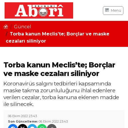
Menü
Güncel
Torba kanun Meclis’te; Borçlar ve maske
cezaları siliniyor
Torba kanun Meclis’te; Borçlar
ve maske cezaları siliniyor
Koronavirüs salgını tedbirleri kapsamında
maske takma zorunluluğunu ihlal edenlere
verilen cezalar, torba kanuna eklenen madde
ile silinecek.
06 Ekim 2022 23:43
Son Güncelleme:
06 Ekim 2022 23:43