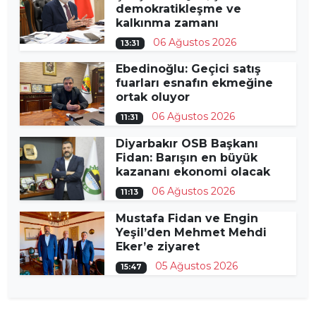
demokratikleşme ve
kalkınma zamanı
06 Ağustos 2026
13:31
Ebedinoğlu: Geçici satış
fuarları esnafın ekmeğine
ortak oluyor
06 Ağustos 2026
11:31
Diyarbakır OSB Başkanı
Fidan: Barışın en büyük
kazananı ekonomi olacak
06 Ağustos 2026
11:13
Mustafa Fidan ve Engin
Yeşil’den Mehmet Mehdi
Eker’e ziyaret
05 Ağustos 2026
15:47