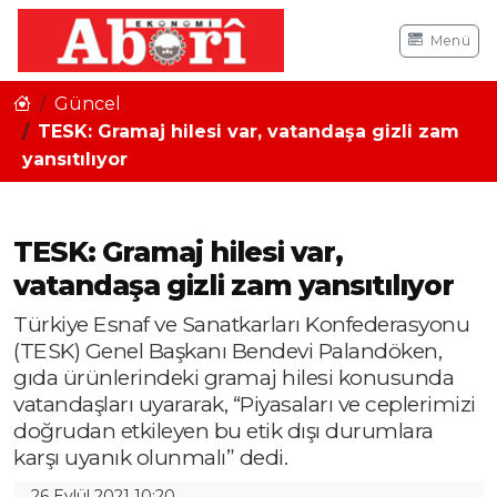
Menü
Güncel
TESK: Gramaj hilesi var, vatandaşa gizli zam
yansıtılıyor
TESK: Gramaj hilesi var,
vatandaşa gizli zam yansıtılıyor
Türkiye Esnaf ve Sanatkarları Konfederasyonu
(TESK) Genel Başkanı Bendevi Palandöken,
gıda ürünlerindeki gramaj hilesi konusunda
vatandaşları uyararak, “Piyasaları ve ceplerimizi
doğrudan etkileyen bu etik dışı durumlara
karşı uyanık olunmalı” dedi.
26 Eylül 2021 10:20