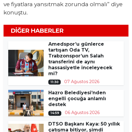
ve fiyatlara yansıtmak zorunda olmalı” diye
konuştu.
DIĞER HABERLER
Amedspor’u günlerce
tartışan Oda TV,
Trabzonspor’un Salah
transferini de aynı
hassasiyetle inceleyecek
mi?
07 Ağustos 2026
11:30
Hazro Belediyesi’nden
engelli çocuğa anlamlı
destek
06 Ağustos 2026
14:59
DTSO Başkanı Kaya: 50 yıllık
çatışma bitiyor, şimdi