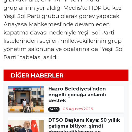
gruplarının yer aldığı Meclis’te HDP bu kez
Yeşil Sol Parti grubu olarak görev yapacak.
Anayasa Mahkemesi’nde devam eden
kapatma davası nedeniyle Yeşil Sol Parti
listelerinden seçilen milletvekillerinin grup
yönetim salonuna ve odalarına da “Yeşil Sol
Parti” tabelası asıldı.
DIĞER HABERLER
Hazro Belediyesi’nden
engelli çocuğa anlamlı
destek
06 Ağustos 2026
14:59
DTSO Başkanı Kaya: 50 yıllık
çatışma bitiyor, şimdi
demokratikleşme ve