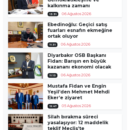
kalkınma zamanı
06 Ağustos 2026
13:31
Ebedinoğlu: Geçici satış
fuarları esnafın ekmeğine
ortak oluyor
06 Ağustos 2026
11:31
Diyarbakır OSB Başkanı
Fidan: Barışın en büyük
kazananı ekonomi olacak
06 Ağustos 2026
11:13
Mustafa Fidan ve Engin
Yeşil’den Mehmet Mehdi
Eker’e ziyaret
05 Ağustos 2026
15:47
Silah bırakma süreci
yasalaşıyor: 12 maddelik
teklif Meclis’te