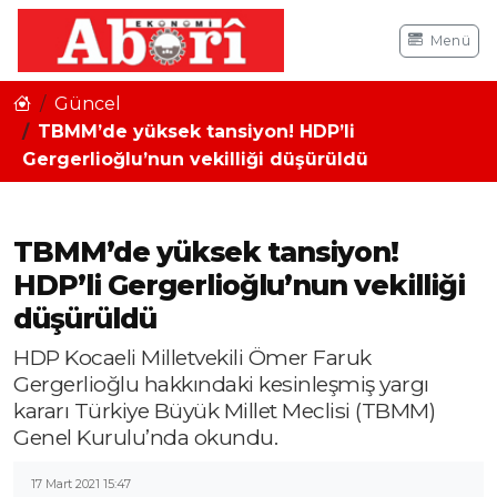
Menü
Güncel
TBMM’de yüksek tansiyon! HDP’li
Gergerlioğlu’nun vekilliği düşürüldü
TBMM’de yüksek tansiyon!
HDP’li Gergerlioğlu’nun vekilliği
düşürüldü
HDP Kocaeli Milletvekili Ömer Faruk
Gergerlioğlu hakkındaki kesinleşmiş yargı
kararı Türkiye Büyük Millet Meclisi (TBMM)
Genel Kurulu’nda okundu.
17 Mart 2021 15:47