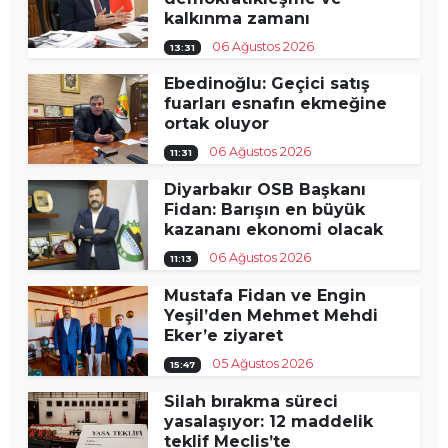
kalkınma zamanı
06 Ağustos 2026
13:31
Ebedinoğlu: Geçici satış
fuarları esnafın ekmeğine
ortak oluyor
06 Ağustos 2026
11:31
Diyarbakır OSB Başkanı
Fidan: Barışın en büyük
kazananı ekonomi olacak
06 Ağustos 2026
11:13
Mustafa Fidan ve Engin
Yeşil’den Mehmet Mehdi
Eker’e ziyaret
05 Ağustos 2026
15:47
Silah bırakma süreci
yasalaşıyor: 12 maddelik
teklif Meclis’te