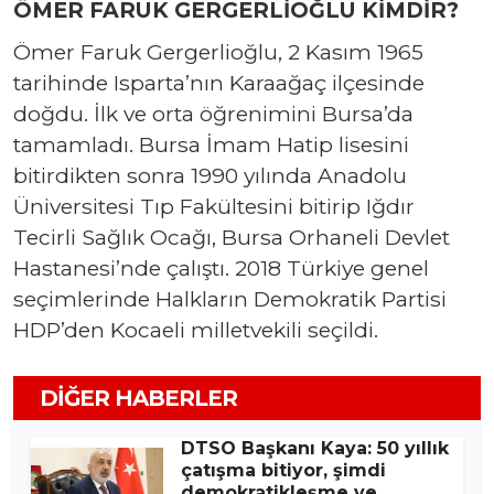
ÖMER FARUK GERGERLİOĞLU KİMDİR?
Ömer Faruk Gergerlioğlu, 2 Kasım 1965
tarihinde Isparta’nın Karaağaç ilçesinde
doğdu. İlk ve orta öğrenimini Bursa’da
tamamladı. Bursa İmam Hatip lisesini
bitirdikten sonra 1990 yılında Anadolu
Üniversitesi Tıp Fakültesini bitirip Iğdır
Tecirli Sağlık Ocağı, Bursa Orhaneli Devlet
Hastanesi’nde çalıştı. 2018 Türkiye genel
seçimlerinde Halkların Demokratik Partisi
HDP’den Kocaeli milletvekili seçildi.
DIĞER HABERLER
DTSO Başkanı Kaya: 50 yıllık
çatışma bitiyor, şimdi
demokratikleşme ve