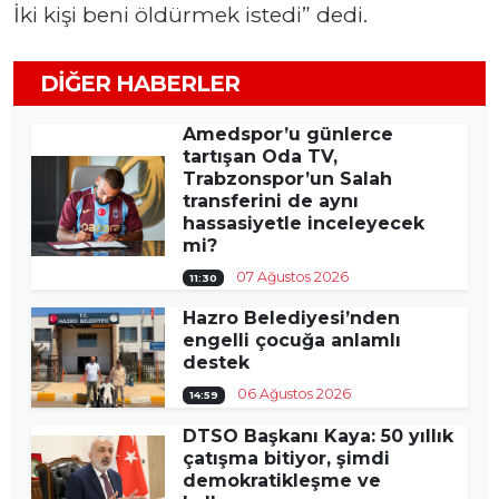
İki kişi beni öldürmek istedi” dedi.
DIĞER HABERLER
Amedspor’u günlerce
tartışan Oda TV,
Trabzonspor’un Salah
transferini de aynı
hassasiyetle inceleyecek
mi?
07 Ağustos 2026
11:30
Hazro Belediyesi’nden
engelli çocuğa anlamlı
destek
06 Ağustos 2026
14:59
DTSO Başkanı Kaya: 50 yıllık
çatışma bitiyor, şimdi
demokratikleşme ve