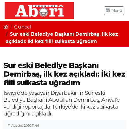
Menü
Güncel
Sur eski Belediye Başkanı Demirbaş, ilk kez
açıkladı: İki kez fiili suikasta uğradım
Sur eski Belediye Başkanı
Demirbaş, ilk kez açıkladı: İki kez
fiili suikasta uğradım
İsviçre’de yaşayan Diyarbakır’ın Sur eski
Belediye Başkanı Abdullah Demirbaş, Ahval’e
verdiği röportajda Türkiye’de iki kez suikasta
uğradığını açıkladı.
11 Ağustos 2020 11:46