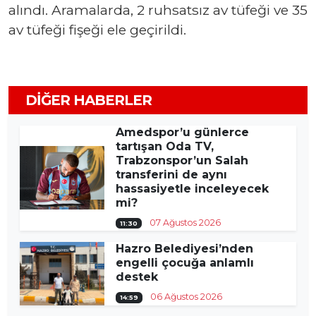
alındı. Aramalarda, 2 ruhsatsız av tüfeği ve 35
av tüfeği fişeği ele geçirildi.
DIĞER HABERLER
Amedspor’u günlerce
tartışan Oda TV,
Trabzonspor’un Salah
transferini de aynı
hassasiyetle inceleyecek
mi?
07 Ağustos 2026
11:30
Hazro Belediyesi’nden
engelli çocuğa anlamlı
destek
06 Ağustos 2026
14:59