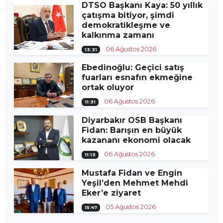
DTSO Başkanı Kaya: 50 yıllık
çatışma bitiyor, şimdi
demokratikleşme ve
kalkınma zamanı
06 Ağustos 2026
13:31
Ebedinoğlu: Geçici satış
fuarları esnafın ekmeğine
ortak oluyor
06 Ağustos 2026
11:31
Diyarbakır OSB Başkanı
Fidan: Barışın en büyük
kazananı ekonomi olacak
06 Ağustos 2026
11:13
Mustafa Fidan ve Engin
Yeşil’den Mehmet Mehdi
Eker’e ziyaret
05 Ağustos 2026
15:47