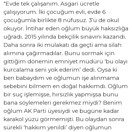
“Evde tek çalışanım. Asgari ücretle
çalışıyorum. İki çocuğum evli, evde 6
çocuğumla birlikte 8 nüfusuz. 3’ü de okul
okuyor. İntihar eden oğlum büyük haksızlığa
uğradı. 2015 yılında bekçilik sınavını kazandı.
Daha sonra iki mülakatı da geçti ama silah
alımına çağırmadılar. Bunu sormak için
gittiğim dönemin emniyet müdürü ‘bu olayı
kurcalama seni yok ederim’ dedi. Oysa ki
ben babaydım ve oğlumun işe alınmama
sebebini bilmem en doğal hakkımdı. Oğlum
bir suç işlemişse, hırsızlık yapmışsa bunu
bana söylemeleri gerekmez miydi? Benim
oğlum AK Parti üyesiydi ve bugüne kadar
karakol yüzü görmemişti. Bu olaydan sonra
sürekli ‘hakkım yenildi’ diyen oğlumun