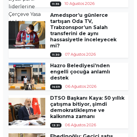
10 Ağustos 2026
11:35
Amedspor’u günlerce
tartışan Oda TV,
Trabzonspor’un Salah
transferini de aynı
hassasiyetle inceleyecek
mi?
07 Ağustos 2026
11:30
Hazro Belediyesi’nden
engelli çocuğa anlamlı
destek
06 Ağustos 2026
14:59
DTSO Başkanı Kaya: 50 yıllık
çatışma bitiyor, şimdi
demokratikleşme ve
kalkınma zamanı
06 Ağustos 2026
13:31
Ebedinoğlu: Geçici satış