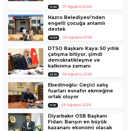
07 Ağustos 2026
11:30
Hazro Belediyesi’nden
engelli çocuğa anlamlı
destek
06 Ağustos 2026
14:59
DTSO Başkanı Kaya: 50 yıllık
çatışma bitiyor, şimdi
demokratikleşme ve
kalkınma zamanı
06 Ağustos 2026
13:31
Ebedinoğlu: Geçici satış
fuarları esnafın ekmeğine
ortak oluyor
06 Ağustos 2026
11:31
Diyarbakır OSB Başkanı
Fidan: Barışın en büyük
kazananı ekonomi olacak