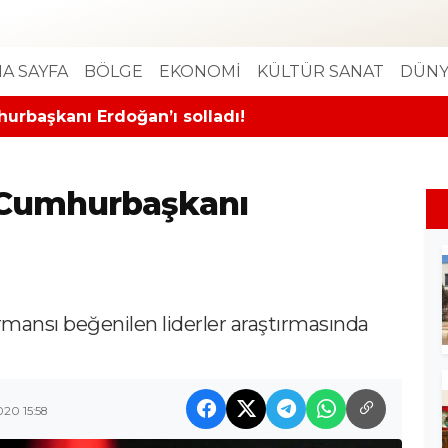
A SAYFA
BÖLGE
EKONOMİ
KÜLTÜR SANAT
DÜNY
urbaşkanı Erdoğan’ı solladı!
, Cumhurbaşkanı
rmansı beğenilen liderler araştırmasında
20 15:58