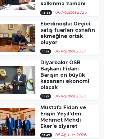
kalkınma zamanı
06 Ağustos 2026
13:31
Ebedinoğlu: Geçici
satış fuarları esnafın
ekmeğine ortak
oluyor
06 Ağustos 2026
11:31
Diyarbakır OSB
Başkanı Fidan:
Barışın en büyük
kazananı ekonomi
olacak
06 Ağustos 2026
11:13
Mustafa Fidan ve
Engin Yeşil’den
Mehmet Mehdi
Eker’e ziyaret
05 Ağustos 2026
15:47