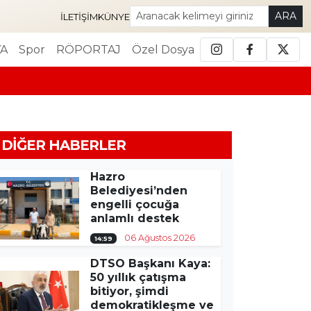
ARA
İLETIŞIM
KÜNYE
A
Spor
RÖPORTAJ
Özel Dosya
DIĞER HABERLER
Hazro
Belediyesi’nden
engelli çocuğa
anlamlı destek
06 Ağustos 2026
14:59
DTSO Başkanı Kaya:
50 yıllık çatışma
bitiyor, şimdi
demokratikleşme ve