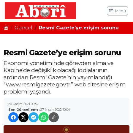
Menü
Güncel
Resmi Gazete’ye erişim sorunu
Resmi Gazete’ye erişim sorunu
Ekonomi yönetiminde görevden alma ve
Kabine’de değişiklik olacağı iddialarının
ardından Resmi Gazete’nin yayımlandığı
“www.resmigazete.gov.tr” web sitesine erişim
problemi yaşandı.
20 Kasım 2021 00:52
Son Güncelleme:
27 Nisan 2022 10:04