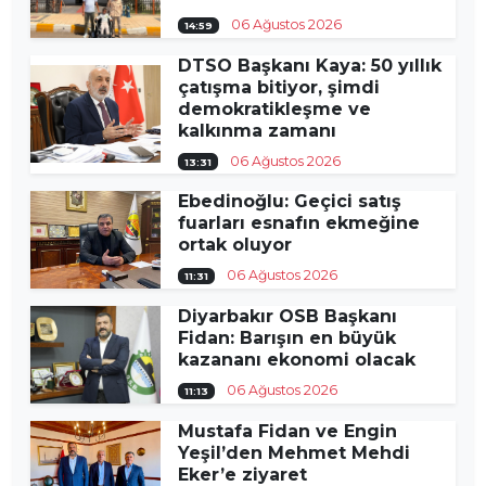
06 Ağustos 2026
14:59
DTSO Başkanı Kaya: 50 yıllık
çatışma bitiyor, şimdi
demokratikleşme ve
kalkınma zamanı
06 Ağustos 2026
13:31
Ebedinoğlu: Geçici satış
fuarları esnafın ekmeğine
ortak oluyor
06 Ağustos 2026
11:31
Diyarbakır OSB Başkanı
Fidan: Barışın en büyük
kazananı ekonomi olacak
06 Ağustos 2026
11:13
Mustafa Fidan ve Engin
Yeşil’den Mehmet Mehdi
Eker’e ziyaret