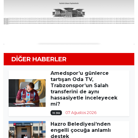
DIĞER HABERLER
Amedspor’u günlerce
tartışan Oda TV,
Trabzonspor’un Salah
transferini de aynı
hassasiyetle inceleyecek
mi?
07 Ağustos 2026
11:30
Hazro Belediyesi’nden
engelli çocuğa anlamlı
destek