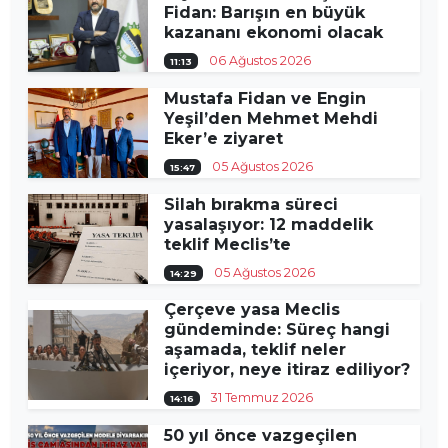
Fidan: Barışın en büyük
kazananı ekonomi olacak
06 Ağustos 2026
11:13
Mustafa Fidan ve Engin
Yeşil’den Mehmet Mehdi
Eker’e ziyaret
05 Ağustos 2026
15:47
Silah bırakma süreci
yasalaşıyor: 12 maddelik
teklif Meclis’te
05 Ağustos 2026
14:29
Çerçeve yasa Meclis
gündeminde: Süreç hangi
aşamada, teklif neler
içeriyor, neye itiraz ediliyor?
31 Temmuz 2026
14:16
50 yıl önce vazgeçilen