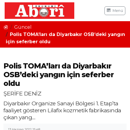
Menü
Güncel
Polis TOMA’ları da Diyarbakır OSB’deki yangın
için seferber oldu
Polis TOMA’ları da Diyarbakır
OSB’deki yangın için seferber
oldu
ŞERİFE DENİZ
Diyarbakır Organize Sanayi Bölgesi 1. Etap’ta
faaliyet gösteren Lilafix kozmetik fabrikasında
çıkan yang…
13 Haziran 2022 15:48