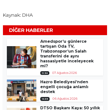
Kaynak: DHA
DIĞER HABERLER
Amedspor’u günlerce
tartışan Oda TV,
Trabzonspor’un Salah
transferini de aynı
hassasiyetle inceleyecek
mi?
07 Ağustos 2026
11:30
Hazro Belediyesi’nden
engelli çocuğa anlamlı
destek
06 Ağustos 2026
14:59
DTSO Başkanı Kaya: 50 yıllık