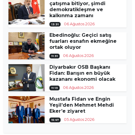
çatışma bitiyor, şimdi
demokratikleşme ve
kalkınma zamanı
06 Ağustos 2026
13:31
Ebedinoğlu: Geçici satış
fuarları esnafın ekmeğine
ortak oluyor
06 Ağustos 2026
11:31
Diyarbakır OSB Başkanı
Fidan: Barışın en büyük
kazananı ekonomi olacak
06 Ağustos 2026
11:13
Mustafa Fidan ve Engin
Yeşil’den Mehmet Mehdi
Eker’e ziyaret
05 Ağustos 2026
15:47