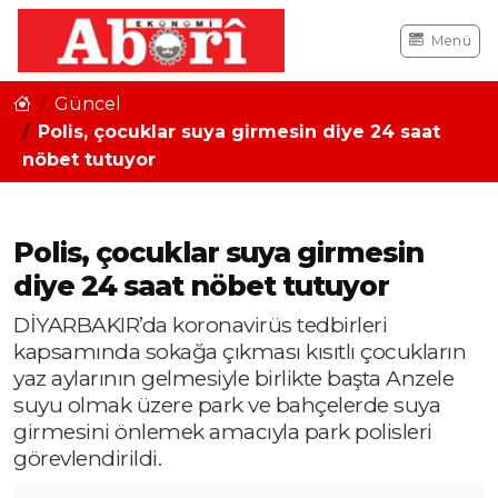
Menü
Güncel
Polis, çocuklar suya girmesin diye 24 saat
nöbet tutuyor
Polis, çocuklar suya girmesin
diye 24 saat nöbet tutuyor
DİYARBAKIR’da koronavirüs tedbirleri
kapsamında sokağa çıkması kısıtlı çocukların
yaz aylarının gelmesiyle birlikte başta Anzele
suyu olmak üzere park ve bahçelerde suya
girmesini önlemek amacıyla park polisleri
görevlendirildi.