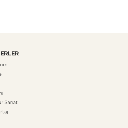
ERLER
omi
e
ya
ür Sanat
rtaj