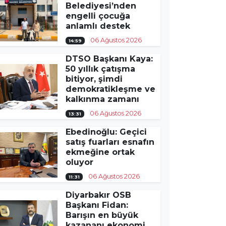
Belediyesi’nden
engelli çocuğa
anlamlı destek
06 Ağustos 2026
14:59
DTSO Başkanı Kaya:
50 yıllık çatışma
bitiyor, şimdi
demokratikleşme ve
kalkınma zamanı
06 Ağustos 2026
13:31
Ebedinoğlu: Geçici
satış fuarları esnafın
ekmeğine ortak
oluyor
06 Ağustos 2026
11:31
Diyarbakır OSB
Başkanı Fidan:
Barışın en büyük
kazananı ekonomi