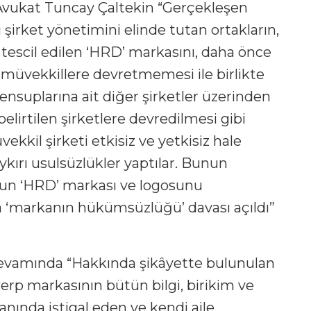
n Avukat Tuncay Çaltekin “Gerçekleşen
 şirket yönetimini elinde tutan ortakların,
tescil edilen ‘HRD’ markasını, daha önce
üvekkillere devretmemesi ile birlikte
nsuplarına ait diğer şirketler üzerinden
belirtilen şirketlere devredilmesi gibi
kkil şirketi etkisiz ve yetkisiz hale
ykırı usulsüzlükler yaptılar. Bunun
’un ‘HRD’ markası ve logosunu
 ‘markanın hükümsüzlüğü’ davası açıldı”
 devamında “Hakkında şikâyette bulunulan
 markasının bütün bilgi, birikim ve
lanında iştigal eden ve kendi aile