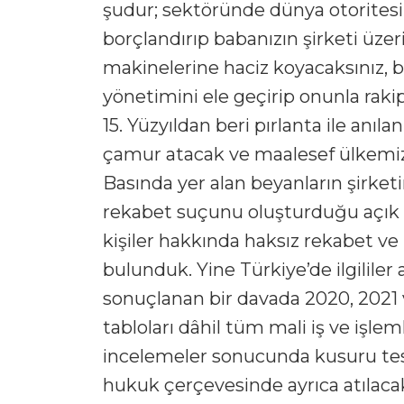
şudur; sektöründe dünya otoritesi ol
borçlandırıp babanızın şirketi üze
makinelerine haciz koyacaksınız, b
yönetimini ele geçirip onunla rak
15. Yüzyıldan beri pırlanta ile anı
çamur atacak ve maalesef ülkemizin
Basında yer alan beyanların şirket
rekabet suçunu oluşturduğu açık bir
kişiler hakkında haksız rekabet ve
bulunduk. Yine Türkiye’de ilgililer
sonuçlanan bir davada 2020, 2021 ve
tabloları dâhil tüm mali iş ve işlem
incelemeler sonucunda kusuru tesp
hukuk çerçevesinde ayrıca atılaca