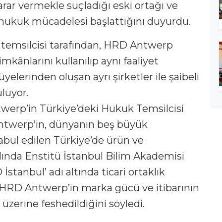
 zarar vermekle suçladığı eski ortağı ve
k hukuk mücadelesi başlattığını duyurdu.
 temsilcisi tarafından, HRD Antwerp
mkânlarını kullanılıp aynı faaliyet
üyelerinden oluşan ayrı şirketler ile şaibeli
ülüyor.
twerp’in Türkiye’deki Hukuk Temsilcisi
ntwerp’in, dünyanın beş büyük
abul edilen Türkiye’de ürün ve
lında Enstitü İstanbul Bilim Akademisi
stanbul’ adı altında ticari ortaklık
 HRD Antwerp’in marka gücü ve itibarının
i üzerine feshedildiğini söyledi.