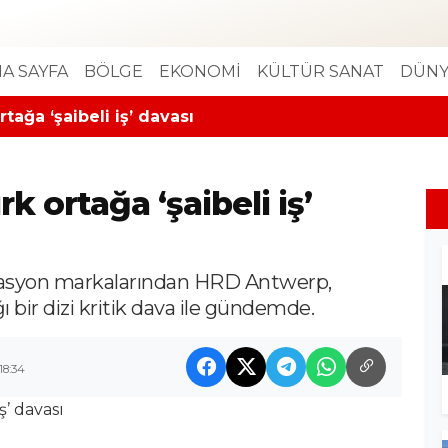
A SAYFA
BÖLGE
EKONOMİ
KÜLTÜR SANAT
DÜNY
tağa ‘şaibeli iş’ davası
k ortağa ‘şaibeli iş’
ikasyon markalarından HRD Antwerp,
ı bir dizi kritik dava ile gündemde.
18:34